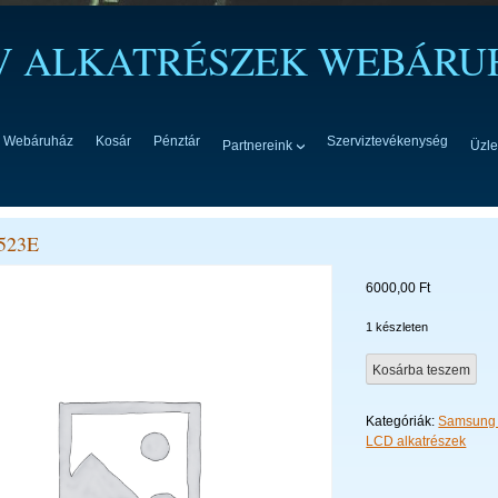
TV ALKATRÉSZEK WEBÁRU
Webáruház
Kosár
Pénztár
Szerviztevékenység
Partnereink
Üzle
523E
6000,00
Ft
1 készleten
BN94-
Kosárba teszem
06523E
mennyiség
Kategóriák:
Samsung 
LCD alkatrészek