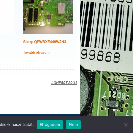
Sharp QPWBXE449WJN3
Tovább olvasom
LGHP50T-20U1
kie-k használatát.
Elfogadom
Nem