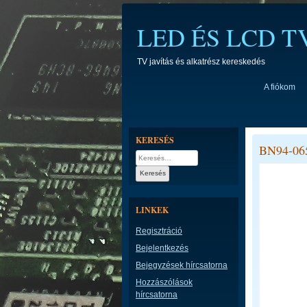
Skip
to
LED ÉS LCD 
content
TV javítás és alkatrész kereskedés
A fiókom
KERESÉS
BN94-06
Keresés:
LINKEK
Regisztráció
Bejelentkezés
Bejegyzések hírcsatorna
Hozzászólások
hírcsatorna