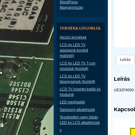
WordPress
Magyarország
TERMÉKKATEGÓRIÁK
Akciós termékek
LCD és LED TV
alaplapok bontott
múködő)
Leírás
LCD és LED TV T-con
modulok (bontott)
LCD és LED TV
Leírás
tápegységek (bontott)
LCD TV inverter trafók és
UE32F4000 m
modulok
LED meghajtók
Kapcsol
Samsung alkatrészek
Teszteletlen vagy hibás
LED és LCD alkatrészek
v