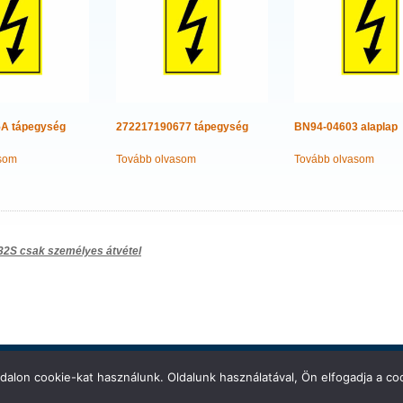
A tápegység
272217190677 tápegység
BN94-04603 alaplap
som
Tovább olvasom
Tovább olvasom
s
32S csak személyes átvétel
ó
ZA.
is proudly powered by
WPDesigner
&
WordPress
.
dalon cookie-kat használunk. Oldalunk használatával, Ön elfogadja a coo