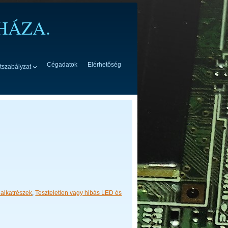
HÁZA.
Cégadatok
Elérhetőség
tszabályzat
alkatrészek
,
Teszteletlen vagy hibás LED és