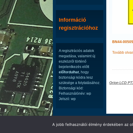
Információ
regisztrációhoz
BN44-00505
A regisztrációs adatok
Tovább olva
megadása, valamint új
eszközről történő
bejelentkezés előtt
előfordulhat
, hogy
biztonsági kódra lesz
Bejegyzé
Orion LCD PT
szüksége a folytatásához.
Biztonsági kód:
navigáci
Felhasználónév: wp
Jelszó: wp
LED ÉS LCD TV ALKATRÉSZEK WEBÁRUHÁ
A jobb felhasználói élmény érdekében az ol