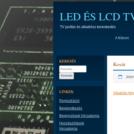
Skip
to
LED ÉS LCD 
content
TV javítás és alkatrész kereskedés
A fiókom
KERESÉS
Kosár
Keresés:
Jelen
LINKEK
Vásárlás fol
Regisztráció
Bejelentkezés
Bejegyzések hírcsatorna
Hozzászólások
hírcsatorna