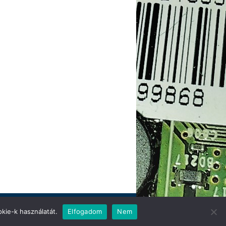
kie-k használatát.
Elfogadom
Nem