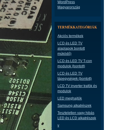
WordPress
Magyarország
TERMÉKKATEGÓRIÁK
Akciós termékek
LCD és LED TV
alaplapok bontott
múködő)
LCD és LED TV T-con
modulok (bontott)
LCD és LED TV
tápegységek (bontott)
LCD TV inverter trafók és
modulok
LED meghajtók
Samsung alkatrészek
Teszteletlen vagy hibás
LED és LCD alkatrészek
v