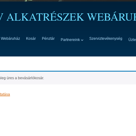
TV ALKATRÉSZEK WEBÁRU
Webáruház
Kosár
Pénztár
Szerviztevékenység
Partnereink
Üzle
leg üres a bevásárlókosár.
ytatása