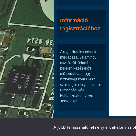
Információ
regisztrációhoz
A regisztrációs adatok
megadása, valamint új
eszközről történő
bejelentkezés előtt
előfordulhat
, hogy
biztonsági kódra lesz
szüksége a folytatásához.
Biztonsági kód:
Felhasználónév: wp
Jelszó: wp
LED ÉS LCD TV ALKATRÉSZEK WEBÁRUHÁ
A jobb felhasználói élmény érdekében az ol