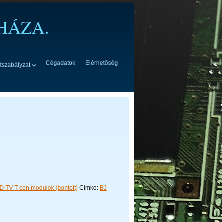
HÁZA.
Cégadatok
Elérhetőség
tszabályzat
0.1
 TV T-con modulok (bontott)
Címke:
BJ