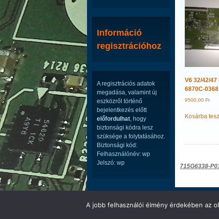
Információ
regisztrációhoz
V6 32/42/47
A regisztrációs adatok
6870C-036
megadása, valamint új
9500,00
Ft
eszközről történő
bejelentkezés előtt
Kosárba tes
előfordulhat
, hogy
biztonsági kódra lesz
szüksége a folytatásához.
Biztonsági kód:
Felhasználónév: wp
Jelszó: wp
Bejegyzé
715G6338-P0
navigáci
LED ÉS LCD TV ALKATRÉSZEK WEBÁRUHÁ
A jobb felhasználói élmény érdekében az ol