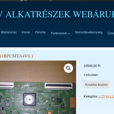
TV ALKATRÉSZEK WEBÁRU
Webáruház
Kosár
Pénztár
Szerviztevékenység
Partnereink
Üzle
11BPCMTA4V0.1
10500,00
Ft
1 készleten
15Y_GU11BPCMTA4V
Kosárba teszem
mennyiség
Kategória:
LCD és LED