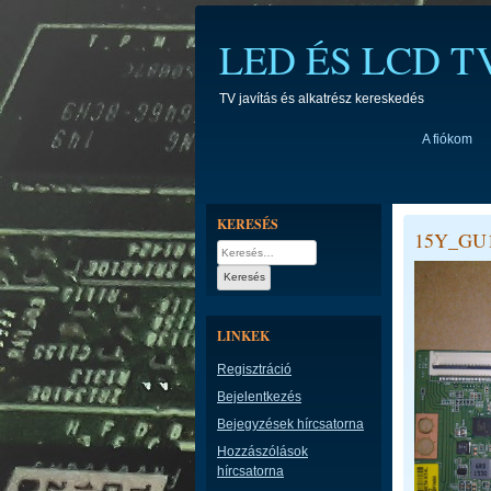
Skip
to
LED ÉS LCD 
content
TV javítás és alkatrész kereskedés
A fiókom
KERESÉS
15Y_GU
Keresés:
LINKEK
Regisztráció
Bejelentkezés
Bejegyzések hírcsatorna
Hozzászólások
hírcsatorna