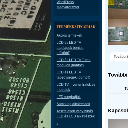
WordPress
Magyarország
TERMÉKKATEGÓRIÁK
Akciós termékek
LCD és LED TV
alaplapok bontott
múködő)
További 
LCD és LED TV T-con
modulok (bontott)
LCD és LED TV
További
tápegységek (bontott)
LCD TV inverter trafók és
T
modulok
LED meghajtók
Samsung alkatrészek
Kapcsol
Teszteletlen vagy hibás
LED és LCD alkatrészek
v