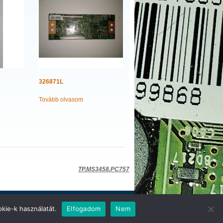
326871L
Tovább olvasom
TP.MS3458.PC757
kie-k használatát.
Elfogadom
Nem