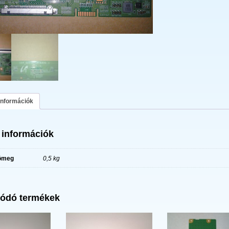
információk
 információk
ömeg
0,5 kg
ódó termékek