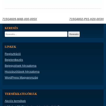
Bejegyzés
715G4609-M4B-000-005X
715G4802-P01-H20-003H
navigáció
KERESÉS
Keresés:
LINKEK
Regisztráció
Bejelentkezés
Bejegyzések hírcsatorna
Hozzászólások hírcsatorna
WordPress Magyarország
TERMÉKKATEGÓRIÁK
Akciós termékek