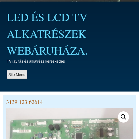
Skip
to
LED ÉS LCD TV
content
ALKATRÉSZEK
WEBÁRUHÁZA.
TV javítás és alkatrész kereskedés
Site Menu
3139 123 62614