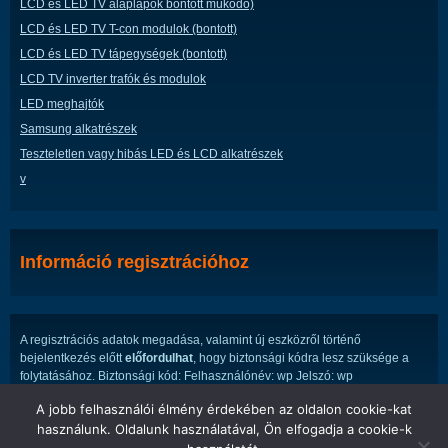
LCD és LED TV alaplapok bontott múködő)
LCD és LED TV T-con modulok (bontott)
LCD és LED TV tápegységek (bontott)
LCD TV inverter trafók és modulok
LED meghajtók
Samsung alkatrészek
Teszteletlen vagy hibás LED és LCD alkatrészek
v
Információ regisztrációhoz
A regisztrációs adatok megadása, valamint új eszközről történő
bejelentkezés előtt
előfordulhat
, hogy biztonsági kódra lesz szüksége a
folytatásához. Biztonsági kód: Felhasználónév: wp Jelszó: wp
A jobb felhasználói élmény érdekében az oldalon cookie-kat
használunk. Oldalunk használatával, Ön elfogadja a cookie-k