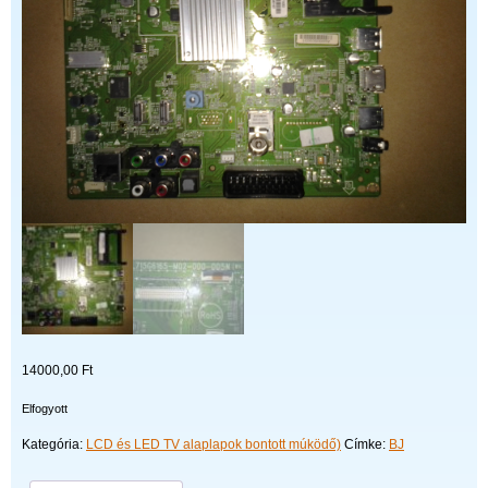
14000,00
Ft
Elfogyott
Kategória:
LCD és LED TV alaplapok bontott múködő)
Címke:
BJ