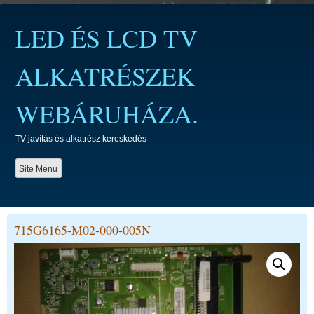
Skip
to
LED ÉS LCD TV
content
ALKATRÉSZEK
WEBÁRUHÁZA.
TV javítás és alkatrész kereskedés
Site Menu
715G6165-M02-000-005N