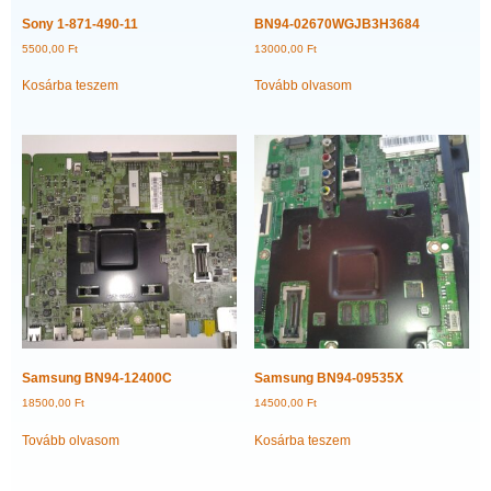
Sony 1-871-490-11
BN94-02670WGJB3H3684
5500,00
Ft
13000,00
Ft
Kosárba teszem
Tovább olvasom
Samsung BN94-12400C
Samsung BN94-09535X
18500,00
Ft
14500,00
Ft
Tovább olvasom
Kosárba teszem