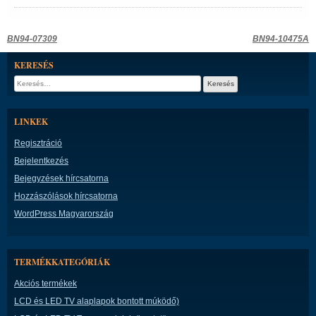
Bejegyzés
BN94-07309
BN94-10475A
navigáció
KERESÉS
Keresés:
LINKEK
Regisztráció
Bejelentkezés
Bejegyzések hírcsatorna
Hozzászólások hírcsatorna
WordPress Magyarország
TERMÉKKATEGÓRIÁK
Akciós termékek
LCD és LED TV alaplapok bontott múködő)