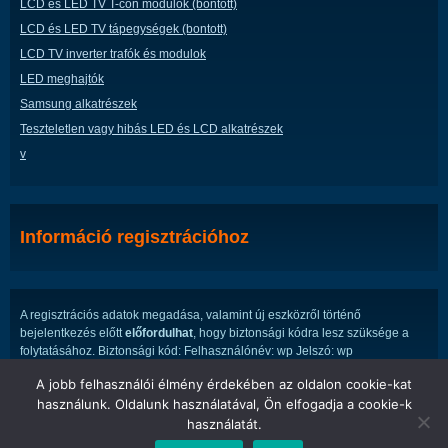
LCD és LED TV T-con modulok (bontott)
LCD és LED TV tápegységek (bontott)
LCD TV inverter trafók és modulok
LED meghajtók
Samsung alkatrészek
Teszteletlen vagy hibás LED és LCD alkatrészek
v
Információ regisztrációhoz
A regisztrációs adatok megadása, valamint új eszközről történő
bejelentkezés előtt
előfordulhat
, hogy biztonsági kódra lesz szüksége a
folytatásához. Biztonsági kód: Felhasználónév: wp Jelszó: wp
A jobb felhasználói élmény érdekében az oldalon cookie-kat
használunk. Oldalunk használatával, Ön elfogadja a cookie-k
használatát.
LED ÉS LCD TV ALKATRÉSZEK WEBÁRUHÁZA.
is proudly powered by