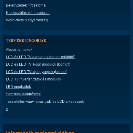
Bejegyzések hírcsatorna
Hozzászólások hírcsatorna
WordPress Magyarország
TERMÉKKATEGÓRIÁK
Akciós termékek
LCD és LED TV alaplapok bontott múködő)
LCD és LED TV T-con modulok (bontott)
LCD és LED TV tápegységek (bontott)
LCD TV inverter trafók és modulok
LED meghajtók
Samsung alkatrészek
Teszteletlen vagy hibás LED és LCD alkatrészek
v