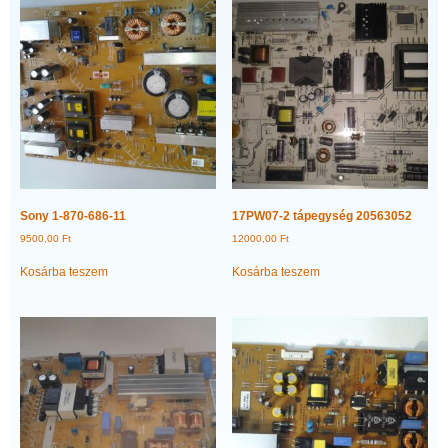
Sony 1-870-686-11
17PW07-2 tápegység 20563052
9500,00
Ft
12000,00
Ft
Kosárba teszem
Kosárba teszem