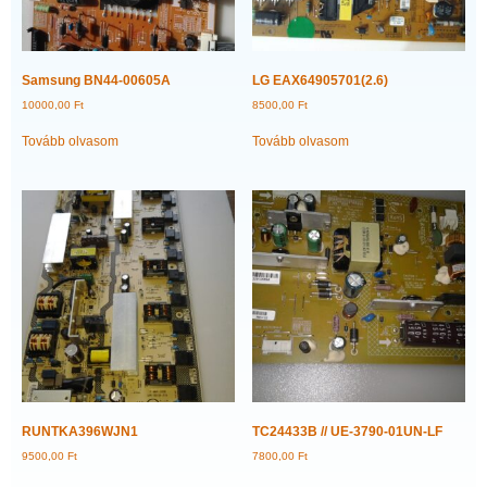
Samsung BN44-00605A
LG EAX64905701(2.6)
10000,00
Ft
8500,00
Ft
Tovább olvasom
Tovább olvasom
RUNTKA396WJN1
TC24433B // UE-3790-01UN-LF
9500,00
Ft
7800,00
Ft