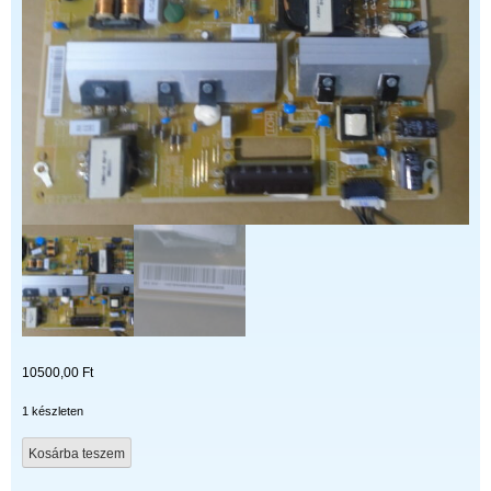
10500,00
Ft
1 készleten
BN44-
Kosárba teszem
00704E
mennyiség