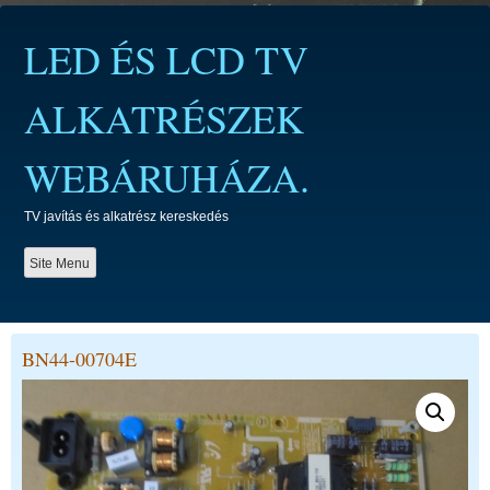
Skip
to
LED ÉS LCD TV
content
ALKATRÉSZEK
WEBÁRUHÁZA.
TV javítás és alkatrész kereskedés
Site Menu
BN44-00704E