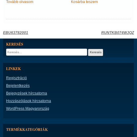
Tovább olvasom
Kosárba teszem
Bejegyzés
EBU63782001
RUNTKB074WJQZ
navigáció
KERESÉS
Keresés:
LINKEK
Regisztráció
Bejelentkezés
Bejegyzések hírcsatorna
Hozzászólások hírcsatorna
WordPress Magyarország
TERMÉKKATEGÓRIÁK