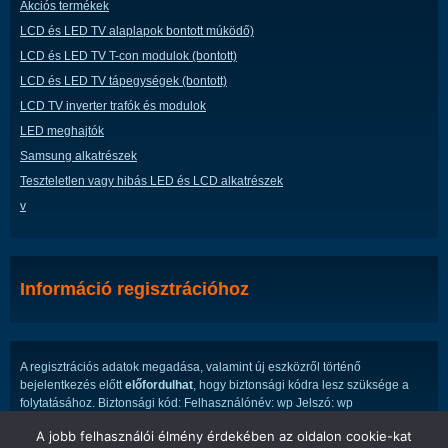
Akciós termékek
LCD és LED TV alaplapok bontott múködő)
LCD és LED TV T-con modulok (bontott)
LCD és LED TV tápegységek (bontott)
LCD TV inverter trafók és modulok
LED meghajtók
Samsung alkatrészek
Teszteletlen vagy hibás LED és LCD alkatrészek
v
Információ regisztrációhoz
A regisztrációs adatok megadása, valamint új eszközről történő
bejelentkezés előtt
előfordulhat
, hogy biztonsági kódra lesz szüksége a
folytatásához. Biztonsági kód: Felhasználónév: wp Jelszó: wp
A jobb felhasználói élmény érdekében az oldalon cookie-kat