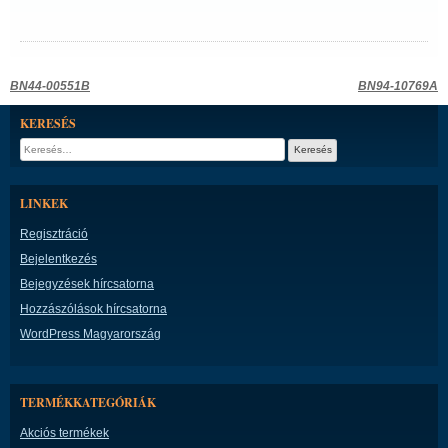
Bejegyzés
BN44-00551B
BN94-10769A
navigáció
KERESÉS
Keresés:
LINKEK
Regisztráció
Bejelentkezés
Bejegyzések hírcsatorna
Hozzászólások hírcsatorna
WordPress Magyarország
TERMÉKKATEGÓRIÁK
Akciós termékek