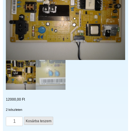
12000,00
Ft
2 készleten
BN44-
Kosárba teszem
00806A
mennyiség