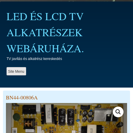
Skip
to
LED ÉS LCD TV
content
ALKATRÉSZEK
WEBÁRUHÁZA.
TV javítás és alkatrész kereskedés
Site Menu
BN44-00806A