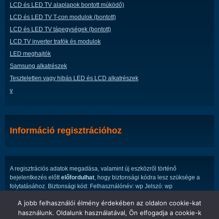
LCD és LED TV alaplapok bontott múködő)
LCD és LED TV T-con modulok (bontott)
LCD és LED TV tápegységek (bontott)
LCD TV inverter trafók és modulok
LED meghajtók
Samsung alkatrészek
Teszteletlen vagy hibás LED és LCD alkatrészek
v
Információ regisztrációhoz
A regisztrációs adatok megadása, valamint új eszközről történő
bejelentkezés előtt
előfordulhat
, hogy biztonsági kódra lesz szüksége a
folytatásához. Biztonsági kód: Felhasználónév: wp Jelszó: wp
A jobb felhasználói élmény érdekében az oldalon cookie-kat
használunk. Oldalunk használatával, Ön elfogadja a cookie-k