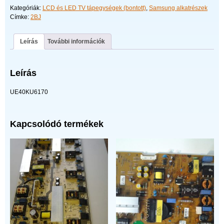
Kategóriák:
LCD és LED TV tápegységek (bontott)
,
Samsung alkatrészek
Címke:
2BJ
Leírás
További információk
Leírás
UE40KU6170
Kapcsolódó termékek