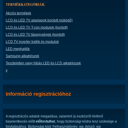
TERMÉKKATEGÓRIÁK
Akciós termékek
LCD és LED TV alaplapok bontott múködő)
LCD és LED TV T-con modulok (bontott)
LCD és LED TV tápegységek (bontott)
LCD TV inverter trafók és modulok
LED meghajtók
Samsung alkatrészek
Teszteletlen vagy hibás LED és LCD alkatrészek
v
Információ regisztrációhoz
A regisztrációs adatok megadása, valamint új eszközről történő
bejelentkezés előtt
előfordulhat
, hogy biztonsági kódra lesz szüksége a
folytatásához. Biztonsági kód: Felhasználónév: wp Jelszó: wp