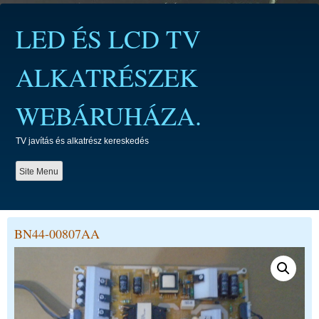
Skip
to
LED ÉS LCD TV
content
ALKATRÉSZEK
WEBÁRUHÁZA.
TV javítás és alkatrész kereskedés
Site Menu
BN44-00807AA