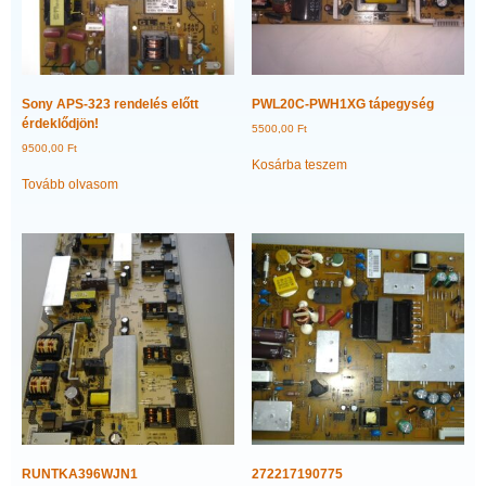
Sony APS-323 rendelés előtt
PWL20C-PWH1XG tápegység
érdeklődjön!
5500,00
Ft
9500,00
Ft
Kosárba teszem
Tovább olvasom
RUNTKA396WJN1
272217190775