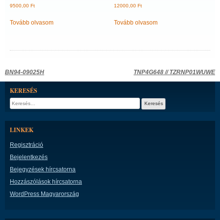
9500,00
Ft
12000,00
Ft
Tovább olvasom
Tovább olvasom
Bejegyzés
BN94-09025H
TNP4G648 // TZRNP01WUWE
navigáció
KERESÉS
Keresés:
LINKEK
Regisztráció
Bejelentkezés
Bejegyzések hírcsatorna
Hozzászólások hírcsatorna
WordPress Magyarország