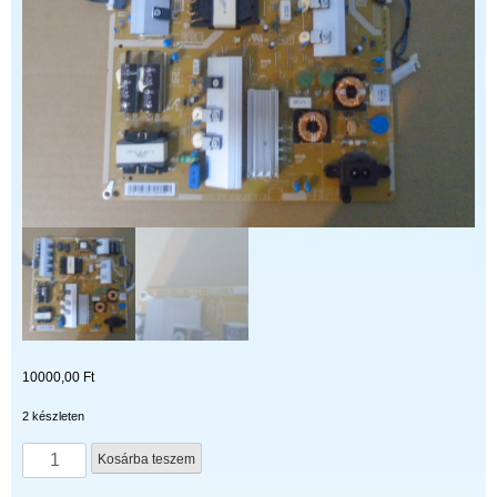
10000,00
Ft
2 készleten
BN44-
Kosárba teszem
00807AA
mennyiség