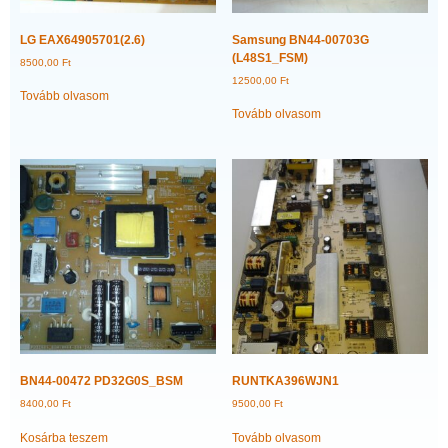
LG EAX64905701(2.6)
Samsung BN44-00703G
(L48S1_FSM)
8500,00
Ft
12500,00
Ft
Tovább olvasom
Tovább olvasom
BN44-00472 PD32G0S_BSM
RUNTKA396WJN1
8400,00
Ft
9500,00
Ft
Kosárba teszem
Tovább olvasom