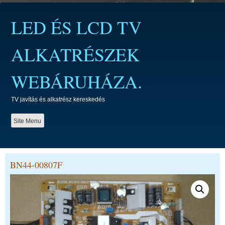
Skip
to
LED ÉS LCD TV
content
ALKATRÉSZEK
WEBÁRUHÁZA.
TV javítás és alkatrész kereskedés
Site Menu
BN44-00807F