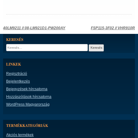
Bejegyzés
40LM9211 // 08-LM921D1-PW200AY
FSP115-3F02 // VHR910R
navigáció
KERESÉS
Keresés:
LINKEK
Regisztráció
Bejelentkezés
Bejegyzések hírcsatorna
Hozzászólások hírcsatorna
WordPress Magyarország
TERMÉKKATEGÓRIÁK
Akciós termékek