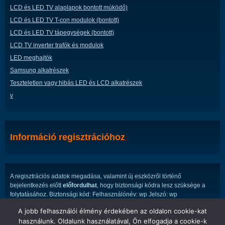
LCD és LED TV alaplapok bontott múködő)
LCD és LED TV T-con modulok (bontott)
LCD és LED TV tápegységek (bontott)
LCD TV inverter trafók és modulok
LED meghajtók
Samsung alkatrészek
Teszteletlen vagy hibás LED és LCD alkatrészek
v
Információ regisztrációhoz
A regisztrációs adatok megadása, valamint új eszközről történő
bejelentkezés előtt
előfordulhat
, hogy biztonsági kódra lesz szüksége a
folytatásához. Biztonsági kód: Felhasználónév: wp Jelszó: wp
A jobb felhasználói élmény érdekében az oldalon cookie-kat
használunk. Oldalunk használatával, Ön elfogadja a cookie-k