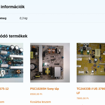
 információk
ömeg
0,3 kg
ódó termékek
575-12
PSC10265H Sony táp
TC24433B // UE-379
LF
6500,00
Ft
7800,00
Ft
zem
Kosárba teszem