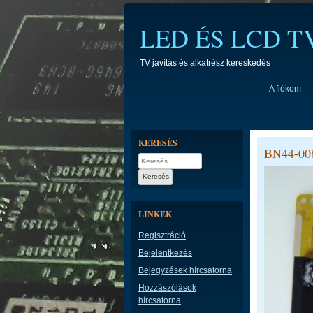
Skip
to
LED ÉS LCD 
content
TV javítás és alkatrész kereskedés
A fiókom
KERESÉS
BN44-00
Keresés:
LINKEK
Regisztráció
Bejelentkezés
Bejegyzések hírcsatorna
Hozzászólások
hírcsatorna