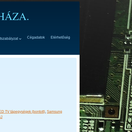
HÁZA.
Cégadatok
Elérhetőség
tszabályzat
D TV tápegységek (bontott)
,
Samsung
BJ