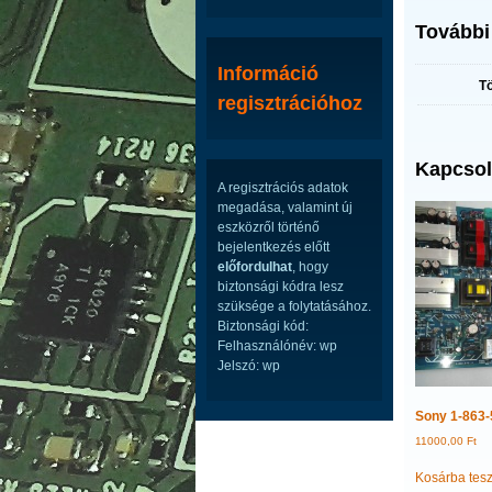
További
Információ
T
regisztrációhoz
Kapcsol
A regisztrációs adatok
megadása, valamint új
eszközről történő
bejelentkezés előtt
előfordulhat
, hogy
biztonsági kódra lesz
szüksége a folytatásához.
Biztonsági kód:
Felhasználónév: wp
Jelszó: wp
Sony 1-863-
11000,00
Ft
Kosárba tes