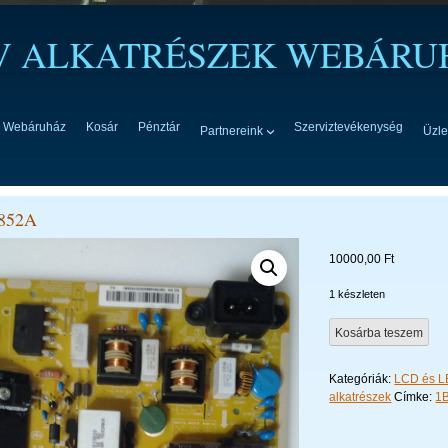
TV ALKATRÉSZEK WEBÁRU
Webáruház
Kosár
Pénztár
Szerviztevékenység
Partnereink
Üzle
852A
10000,00
Ft
1 készleten
BN44-
Kosárba teszem
00852A
mennyiség
Kategóriák:
LCD és LE
alkatrészek
Címke:
1