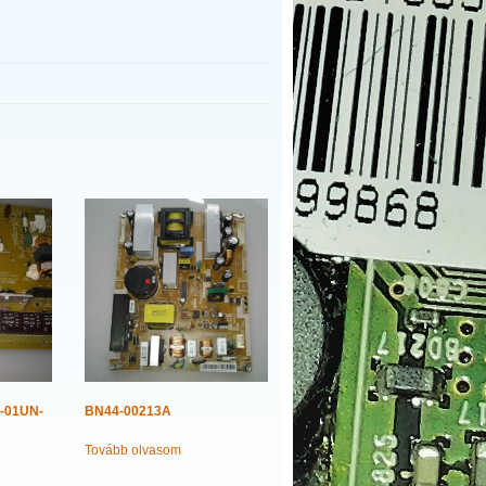
0-01UN-
BN44-00213A
Tovább olvasom