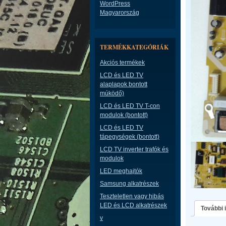
WordPress
Magyarország
TERMÉKKATEGÓRIÁK
Akciós termékek
LCD és LED TV
alaplapok bontott
múködő)
LCD és LED TV T-con
modulok (bontott)
LCD és LED TV
tápegységek (bontott)
LCD TV inverter trafók és
modulok
LED meghajtók
Samsung alkatrészek
Teszteletlen vagy hibás
LED és LCD alkatrészek
További 
v