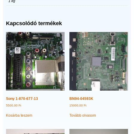
1 kg
Kapcsolódó termékek
Sony 1-870-677-13
BN94-04593K
5500,00
Ft
15000,00
Ft
Kosárba teszem
Tovább olvasom