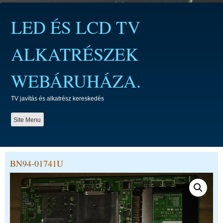
Skip
to
LED ÉS LCD TV
content
ALKATRÉSZEK
WEBÁRUHÁZA.
TV javítás és alkatrész kereskedés
Site Menu
BN94-01741U