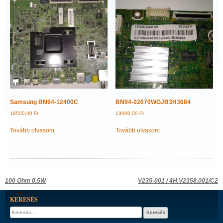
Samsung BN94-12400C
BN94-02670WGJB3H3684
18500,00
Ft
13000,00
Ft
Tovább olvasom
Tovább olvasom
Bejegyzés
100 Ohm 0.5W
V235-001 / 4H.V2358.001/C2
navigáció
KERESÉS
Keresés: