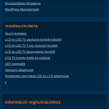
Hozzászólások hírcsatorna
WordPress Magyarország
TERMÉKKATEGÓRIÁK
Akciós termékek
LCD és LED TV alaplapok bontott múködő)
LCD és LED TV T-con modulok (bontott)
LCD és LED TV tápegységek (bontott)
LCD TV inverter trafók és modulok
LED meghajtók
Samsung alkatrészek
Teszteletlen vagy hibás LED és LCD alkatrészek
v
Információ regisztrációhoz