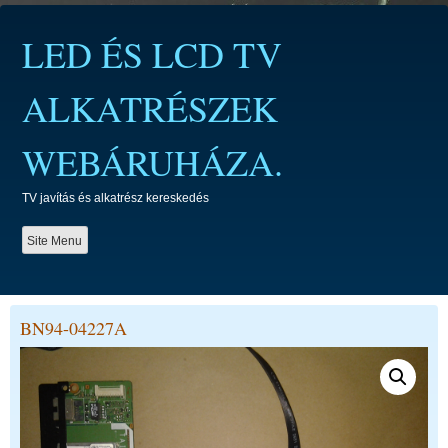
Skip
to
LED ÉS LCD TV
content
ALKATRÉSZEK
WEBÁRUHÁZA.
TV javítás és alkatrész kereskedés
Site Menu
BN94-04227A