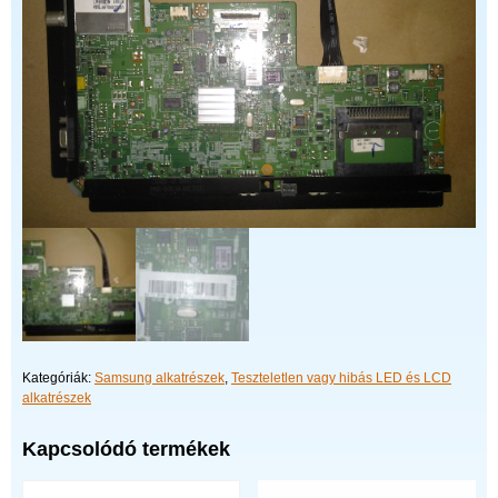
Kategóriák:
Samsung alkatrészek
,
Teszteletlen vagy hibás LED és LCD
alkatrészek
Kapcsolódó termékek