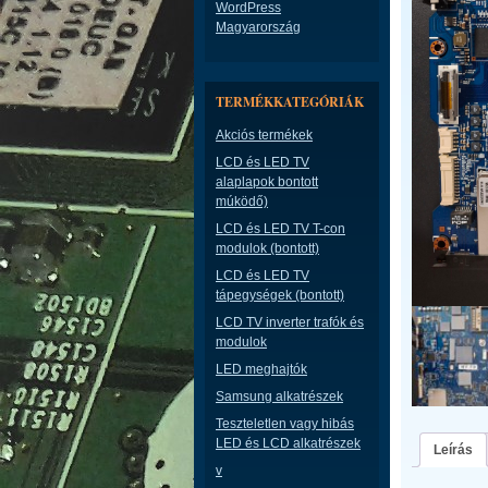
WordPress
Magyarország
TERMÉKKATEGÓRIÁK
Akciós termékek
LCD és LED TV
alaplapok bontott
múködő)
LCD és LED TV T-con
modulok (bontott)
LCD és LED TV
tápegységek (bontott)
LCD TV inverter trafók és
modulok
LED meghajtók
Samsung alkatrészek
Teszteletlen vagy hibás
LED és LCD alkatrészek
Leírás
v