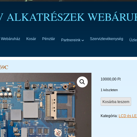
TV ALKATRÉSZEK WEBÁRU
Webáruház
Kosár
Pénztár
Szerviztevékenység
Partnereink
Üzle
69C
10000,00
Ft
1 készleten
BN94-
Kosárba teszem
3469C
mennyiség
Kategória:
LCD és LE