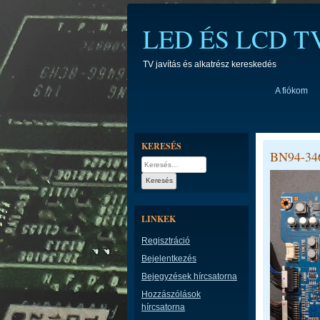
Skip
to
LED ÉS LCD 
content
TV javítás és alkatrész kereskedés
A fiókom
KERESÉS
BN94-34
Keresés:
LINKEK
Regisztráció
Bejelentkezés
Bejegyzések hírcsatorna
Hozzászólások
hírcsatorna