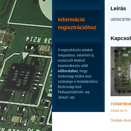
Leírás
Információ
UE55C8700
regisztrációhoz
Kapcsol
A regisztrációs adatok
megadása, valamint új
eszközről történő
bejelentkezés előtt
előfordulhat
, hogy
biztonsági kódra lesz
szüksége a folytatásához.
Biztonsági kód:
Felhasználónév: wp
Jelszó: wp
715G8709-
14000,00
Ft
Tovább olva