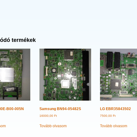
ódó termékek
M0E-B00-005N
Samsung BN94-05482S
LG EBR35843502
16000,00
Ft
7500,00
Ft
som
Tovább olvasom
Tovább olvasom