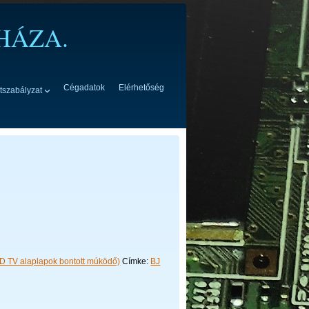
HÁZA.
Cégadatok
Elérhetőség
tszabályzat
D TV alaplapok bontott múködő)
Címke:
BJ