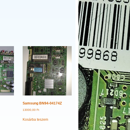
Samsung BN94-04174Z
13000,00
Ft
Kosárba teszem