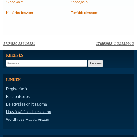
14500,00
Ft
16000,00
Ft
Kosárba teszem
Tovább olvasom
Bejegyzés
17IPS20 23314124
17MB95S-1 23139912
navigáció
KERESÉS
Keresés:
LINKEK
Regisztráció
Bejelentkezés
Bejegyzések hírcsatorna
Hozzászólások hírcsatorna
WordPress Magyarország