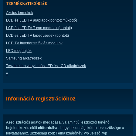
TERMÉKKATEGÓRIÁK
Akciós termékek
LCD és LED TV alaplapok bontott múködő)
LCD és LED TV T-con modulok (bontott)
LCD és LED TV tápegységek (bontott)
LCD TV inverter trafók és modulok
LED meghajtók
Samsung alkatrészek
Teszteletlen vagy hibás LED és LCD alkatrészek
v
Információ regisztrációhoz
A regisztrációs adatok megadása, valamint új eszközről történő
bejelentkezés előtt
előfordulhat
, hogy biztonsági kódra lesz szüksége a
folytatásához. Biztonsági kód: Felhasználónév: wp Jelszó: wp