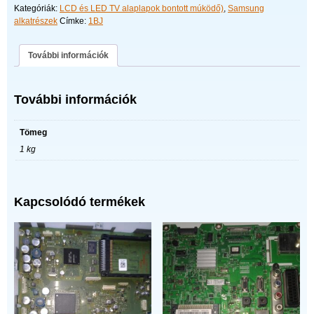
Kategóriák:
LCD és LED TV alaplapok bontott múködő)
,
Samsung
mennyiség
alkatrészek
Címke:
1BJ
További információk
További információk
Tömeg
1 kg
Kapcsolódó termékek