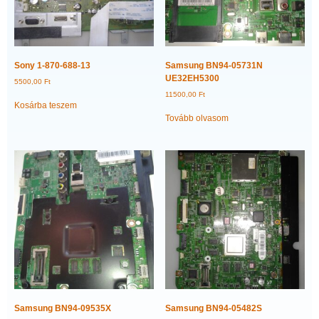
Sony 1-870-688-13
Samsung BN94-05731N
UE32EH5300
5500,00
Ft
11500,00
Ft
Kosárba teszem
Tovább olvasom
Samsung BN94-09535X
Samsung BN94-05482S