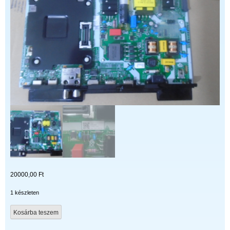
20000,00
Ft
1 készleten
BN9651896A
Kosárba teszem
BN96-
51896A