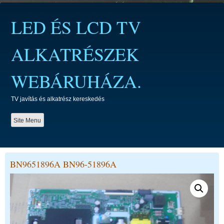
Skip
to
LED ÉS LCD TV
content
ALKATRÉSZEK
WEBÁRUHÁZA.
TV javítás és alkatrész kereskedés
Site Menu
BN9651896A BN96-51896A