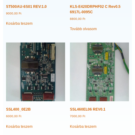
ST500AU-6S01 REV:1.0
KLS-E420DRPHF02 C Rev0.5
6917L-0095C
9000,00
Ft
8800,00
Ft
Kosárba teszem
Tovább olvasom
SSL400_0E2B
SSL460EL06 REV0.1
6000,00
Ft
7000,00
Ft
Kosárba teszem
Kosárba teszem