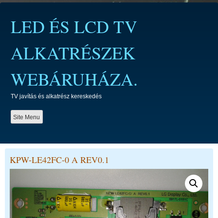
Skip
to
LED ÉS LCD TV
content
ALKATRÉSZEK
WEBÁRUHÁZA.
TV javítás és alkatrész kereskedés
Site Menu
KPW-LE42FC-0 A REV0.1