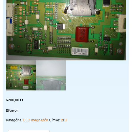
6200,00
Ft
Elfogyott
Kategória:
LED meghajtók
Címke:
2BJ