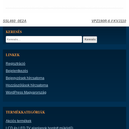
Bejegyzés
SSL460_0E2A
VPZ190R-6 // KVJ110
navigáció
KERESÉS
Keresés:
LINKEK
Regisztráció
Bejelentkezés
Bejegyzések hírcsatorna
Hozzászólások hírcsatorna
WordPress Magyarország
TERMÉKKATEGÓRIÁK
Akciós termékek
LCD és LED TV alaplapok bontott múködő)