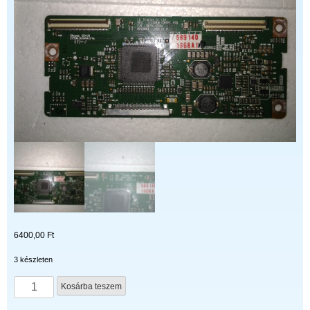
6400,00
Ft
3 készleten
LC320WUN
Kosárba teszem
//
6870C-