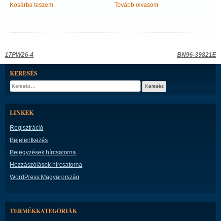
Kosárba teszem
Tovább olvasom
Bejegyzés
17PW26-4
BN96-39821E
navigáció
KERESÉS
Keresés:
LINKEK
Regisztráció
Bejelentkezés
Bejegyzések hírcsatorna
Hozzászólások hírcsatorna
WordPress Magyarország
TERMÉKKATEGÓRIÁK