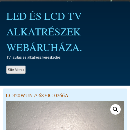
Skip
to
LED ÉS LCD TV
content
ALKATRÉSZEK
WEBÁRUHÁZA.
TV javítás és alkatrész kereskedés
Site Menu
LC320WUN // 6870C-0266A