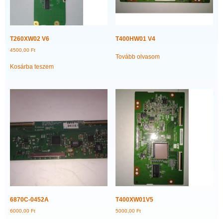
T260XW02 V6
T400HW01 V4
4500,00
Ft
Tovább olvasom
Kosárba teszem
6870C-0452A
T400XW01V5
6000,00
Ft
5000,00
Ft