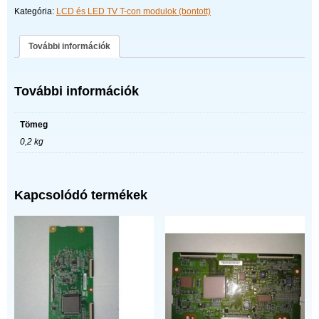
0266A
Kategória:
LCD és LED TV T-con modulok (bontott)
mennyiség
További információk
További információk
Tömeg
0,2 kg
Kapcsolódó termékek