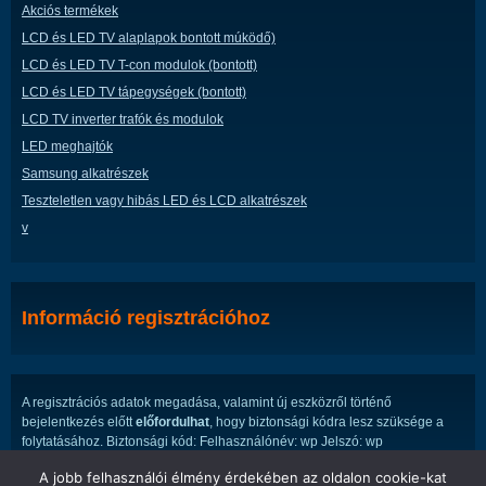
Akciós termékek
LCD és LED TV alaplapok bontott múködő)
LCD és LED TV T-con modulok (bontott)
LCD és LED TV tápegységek (bontott)
LCD TV inverter trafók és modulok
LED meghajtók
Samsung alkatrészek
Teszteletlen vagy hibás LED és LCD alkatrészek
v
Információ regisztrációhoz
A regisztrációs adatok megadása, valamint új eszközről történő
bejelentkezés előtt
előfordulhat
, hogy biztonsági kódra lesz szüksége a
folytatásához. Biztonsági kód: Felhasználónév: wp Jelszó: wp
A jobb felhasználói élmény érdekében az oldalon cookie-kat