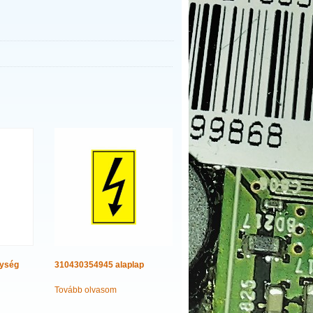
gység
310430354945 alaplap
Tovább olvasom