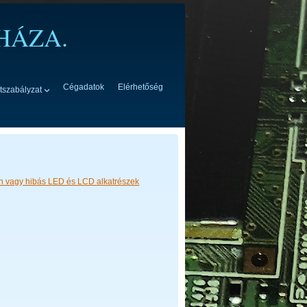
HÁZA.
Cégadatok
Elérhetőség
tszabályzat
en vagy hibás LED és LCD alkatrészek