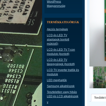
WordPress
Magyarország
TERMÉKKATEGÓRIÁK
Akciós termékek
LCD és LED TV
alaplapok bontott
múködő)
LCD és LED TV T-con
modulok (bontott)
LCD és LED TV
tápegységek (bontott)
LCD TV inverter trafók és
modulok
LED meghajtók
Samsung alkatrészek
Teszteletlen vagy hibás
LED és LCD alkatrészek
További 
v