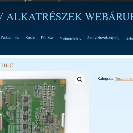
TV ALKATRÉSZEK WEBÁRU
Webáruház
Kosár
Pénztár
Szerviztevékenység
Partnereink
Üzle
L01-C
Kategória:
Teszteletl