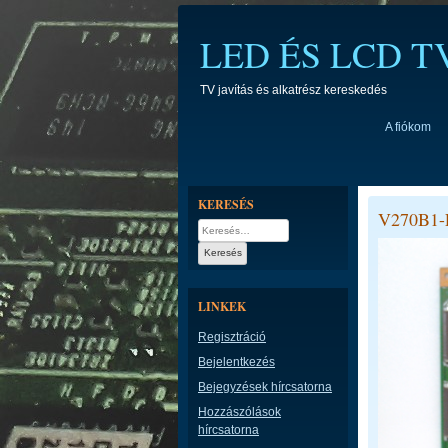
Skip
to
LED ÉS LCD 
content
TV javítás és alkatrész kereskedés
A fiókom
KERESÉS
V270B1-
Keresés:
LINKEK
Regisztráció
Bejelentkezés
Bejegyzések hírcsatorna
Hozzászólások
hírcsatorna