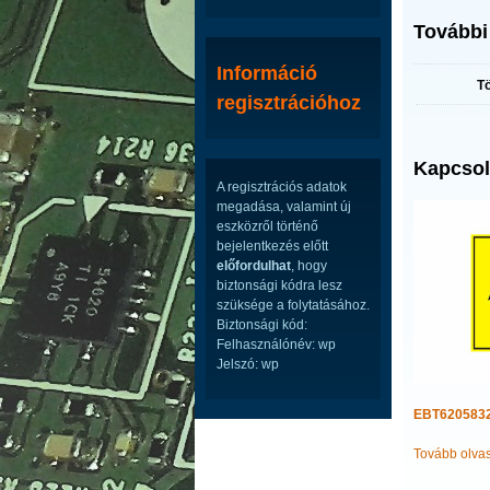
További
Információ
T
regisztrációhoz
Kapcsol
A regisztrációs adatok
megadása, valamint új
eszközről történő
bejelentkezés előtt
előfordulhat
, hogy
biztonsági kódra lesz
szüksége a folytatásához.
Biztonsági kód:
Felhasználónév: wp
Jelszó: wp
EBT6205832
Tovább olva