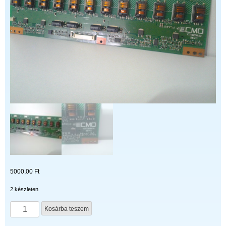
5000,00
Ft
2 készleten
VIT70038.50
Kosárba teszem
REV:3
–