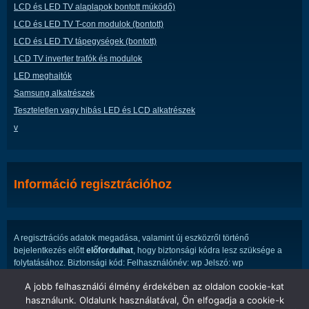
LCD és LED TV alaplapok bontott múködő)
LCD és LED TV T-con modulok (bontott)
LCD és LED TV tápegységek (bontott)
LCD TV inverter trafók és modulok
LED meghajtók
Samsung alkatrészek
Teszteletlen vagy hibás LED és LCD alkatrészek
v
Információ regisztrációhoz
A regisztrációs adatok megadása, valamint új eszközről történő
bejelentkezés előtt
előfordulhat
, hogy biztonsági kódra lesz szüksége a
folytatásához. Biztonsági kód: Felhasználónév: wp Jelszó: wp
A jobb felhasználói élmény érdekében az oldalon cookie-kat
használunk. Oldalunk használatával, Ön elfogadja a cookie-k