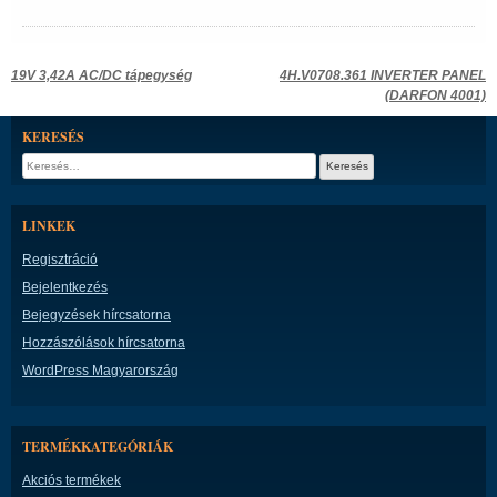
Bejegyzés
19V 3,42A AC/DC tápegység
4H.V0708.361 INVERTER PANEL
(DARFON 4001)
navigáció
KERESÉS
Keresés:
LINKEK
Regisztráció
Bejelentkezés
Bejegyzések hírcsatorna
Hozzászólások hírcsatorna
WordPress Magyarország
TERMÉKKATEGÓRIÁK
Akciós termékek