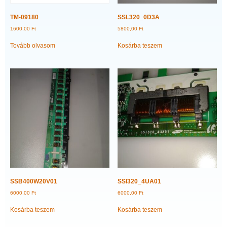
TM-09180
SSL320_0D3A
1600,00
Ft
5800,00
Ft
Tovább olvasom
Kosárba teszem
SSB400W20V01
SSI320_4UA01
6000,00
Ft
6000,00
Ft
Kosárba teszem
Kosárba teszem