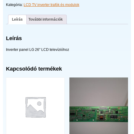
27-
Kategória:
LCD TV inverter trafók és modulok
D013572
mennyiség
Leírás
További információk
Leírás
Inverter panel LG 26″ LCD televízióhoz
Kapcsolódó termékek