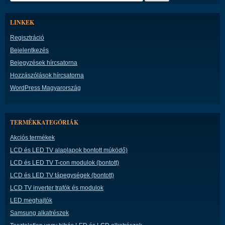
LINKEK
Regisztráció
Bejelentkezés
Bejegyzések hírcsatorna
Hozzászólások hírcsatorna
WordPress Magyarország
TERMÉKKATEGÓRIÁK
Akciós termékek
LCD és LED TV alaplapok bontott múködő)
LCD és LED TV T-con modulok (bontott)
LCD és LED TV tápegységek (bontott)
LCD TV inverter trafók és modulok
LED meghajtók
Samsung alkatrészek