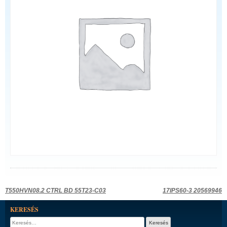
Bejegyzés
T550HVN08.2 CTRL BD 55T23-C03
17IPS60-3 20569946
navigáció
KERESÉS
Keresés: