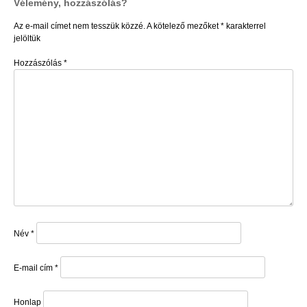
Vélemény, hozzászólás?
navigáció
Az e-mail címet nem tesszük közzé.
A kötelező mezőket
*
karakterrel
jelöltük
Hozzászólás
*
Név
*
E-mail cím
*
Honlap