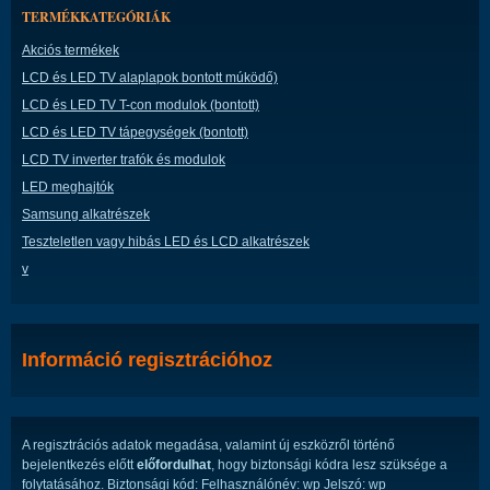
TERMÉKKATEGÓRIÁK
Akciós termékek
LCD és LED TV alaplapok bontott múködő)
LCD és LED TV T-con modulok (bontott)
LCD és LED TV tápegységek (bontott)
LCD TV inverter trafók és modulok
LED meghajtók
Samsung alkatrészek
Teszteletlen vagy hibás LED és LCD alkatrészek
v
Információ regisztrációhoz
A regisztrációs adatok megadása, valamint új eszközről történő
bejelentkezés előtt
előfordulhat
, hogy biztonsági kódra lesz szüksége a
folytatásához. Biztonsági kód: Felhasználónév: wp Jelszó: wp