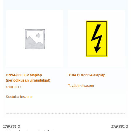
BN94-06008V alaplap
310431365554 alaplap
(periodikusan újraindulgat)
Tovább olvasom
1500,00
Ft
Kosárba teszem
Bejegyzés
17IPS61-2
17IPS61-3