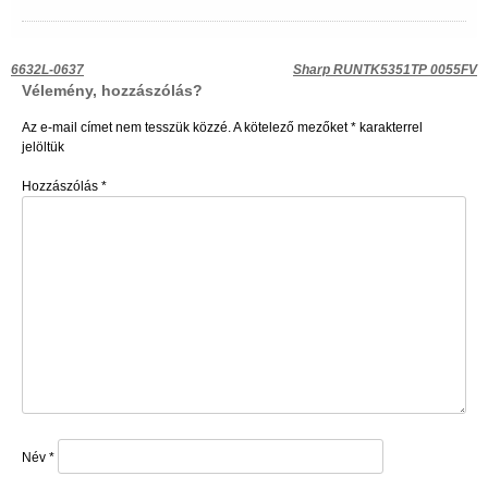
Bejegyzés
6632L-0637
Sharp RUNTK5351TP 0055FV
Vélemény, hozzászólás?
navigáció
Az e-mail címet nem tesszük közzé.
A kötelező mezőket
*
karakterrel
jelöltük
Hozzászólás
*
Név
*