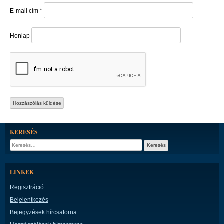
E-mail cím
*
Honlap
KERESÉS
Keresés:
LINKEK
Regisztráció
Bejelentkezés
Bejegyzések hírcsatorna