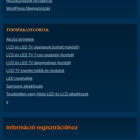
Hozzászólások hírcsatorna
WordPress Magyarország
TERMÉKKATEGÓRIÁK
Akciós termékek
LCD és LED TV alaplapok bontott múködő)
LCD és LED TV T-con modulok (bontott)
LCD és LED TV tápegységek (bontott)
LCD TV inverter trafók és modulok
LED meghajtók
Samsung alkatrészek
Teszteletlen vagy hibás LED és LCD alkatrészek
v
Információ regisztrációhoz