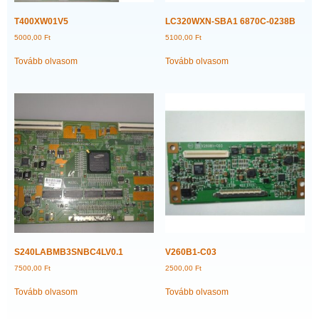
T400XW01V5
LC320WXN-SBA1 6870C-0238B
5000,00
Ft
5100,00
Ft
Tovább olvasom
Tovább olvasom
S240LABMB3SNBC4LV0.1
V260B1-C03
7500,00
Ft
2500,00
Ft
Tovább olvasom
Tovább olvasom