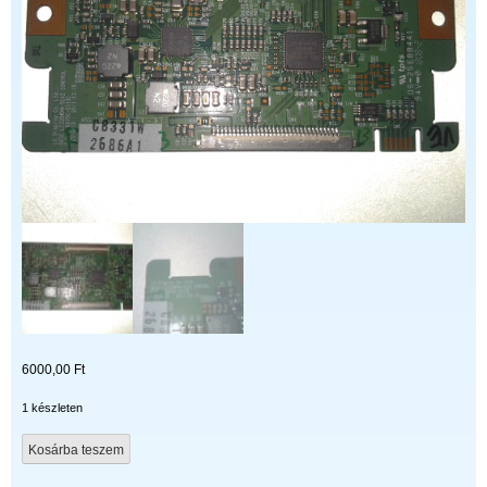
6000,00
Ft
1 készleten
6870-
Kosárba teszem
0313C
mennyiség