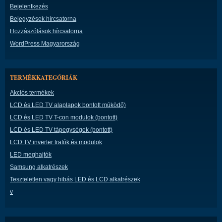
Bejelentkezés
Bejegyzések hírcsatorna
Hozzászólások hírcsatorna
WordPress Magyarország
TERMÉKKATEGÓRIÁK
Akciós termékek
LCD és LED TV alaplapok bontott múködő)
LCD és LED TV T-con modulok (bontott)
LCD és LED TV tápegységek (bontott)
LCD TV inverter trafók és modulok
LED meghajtók
Samsung alkatrészek
Teszteletlen vagy hibás LED és LCD alkatrészek
v