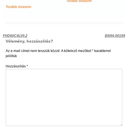
Tovább olvasom
Tovább olvasom
Bejegyzés
FHD60C4LV0.2
BN94-00199
Vélemény, hozzászólás?
navigáció
Az e-mail címet nem tesszük közzé.
A kötelező mezőket
*
karakterrel
jelöltük
Hozzászólás
*