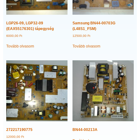
LGP26-09, LGP32-09
Samsung BN44-00703G
(EAX55176301) tápegység
(L48S1_FSM)
6000,00
Ft
12500,00
Ft
Tovább olvasom
Tovább olvasom
272217190775
BN44-00213A
12000,00
Ft