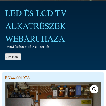
Skip
to
LED ÉS LCD TV
content
ALKATRÉSZEK
WEBÁRUHÁZA.
TV javítás és alkatrész kereskedés
Site Menu
BN44-00197A