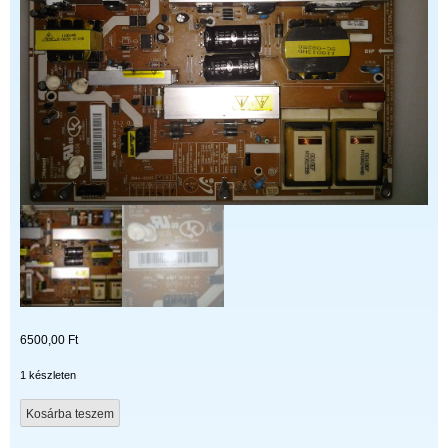
6500,00
Ft
1 készleten
BN44-
Kosárba teszem
00197A
mennyiség