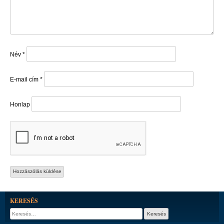
Név
*
E-mail cím
*
Honlap
KERESÉS
Keresés: