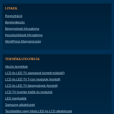
LINKEK
Regisztráció
Bejelentkezés
Bejegyzések hírcsatorna
Hozzászólások hírcsatorna
WordPress Magyarország
TERMÉKKATEGÓRIÁK
Akciós termékek
LCD és LED TV alaplapok bontott múködő)
LCD és LED TV T-con modulok (bontott)
LCD és LED TV tápegységek (bontott)
LCD TV inverter trafók és modulok
LED meghajtók
Samsung alkatrészek
Teszteletlen vagy hibás LED és LCD alkatrészek