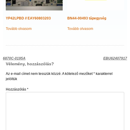
YP42LPBD // EAY60803203
BN44-00493 tápegység
Tovább olvasom
Tovább olvasom
Bejegyzés
6870C-0195A
EBU62407917
Vélemény, hozzászólás?
navigáció
Az e-mail címet nem tesszük közzé.
A kötelező mezőket
*
karakterrel
jelöltük
Hozzászólás
*