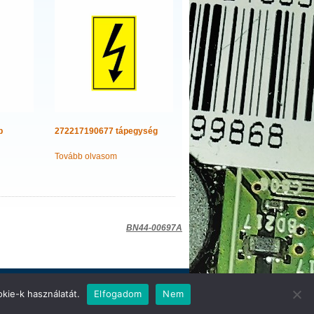
p
272217190677 tápegység
Tovább olvasom
BN44-00697A
kie-k használatát.
Elfogadom
Nem