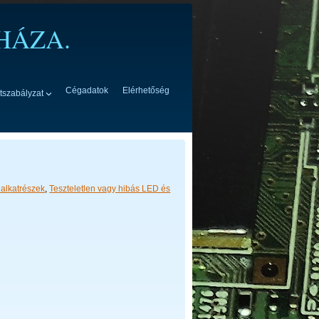
HÁZA.
Cégadatok
Elérhetőség
tszabályzat
alkatrészek
,
Teszteletlen vagy hibás LED és