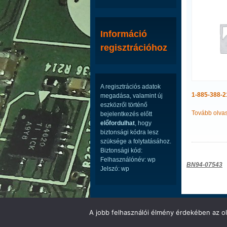
Információ
regisztrációhoz
A regisztrációs adatok
1-885-388-2
megadása, valamint új
eszközről történő
Tovább olva
bejelentkezés előtt
előfordulhat
, hogy
biztonsági kódra lesz
szüksége a folytatásához.
Biztonsági kód:
Felhasználónév: wp
Bejegyzé
BN94-07543
Jelszó: wp
navigáci
LED ÉS LCD TV ALKATRÉSZEK WEBÁRUHÁ
A jobb felhasználói élmény érdekében az ol