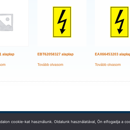
1 alaplap
EBT62058327 alaplap
EAX66453203 alapla
som
Tovább olvasom
Tovább olvasom
s
ó
ZA.
is proudly powered by
WPDesigner
&
WordPress
.
dalon cookie-kat használunk. Oldalunk használatával, Ön elfogadja a coo