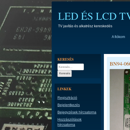
Skip
to
LED ÉS LCD 
content
TV javítás és alkatrész kereskedés
A fiókom
KERESÉS
BN94-06
Keresés:
LINKEK
Regisztráció
Bejelentkezés
Bejegyzések hírcsatorna
Hozzászólások
hírcsatorna