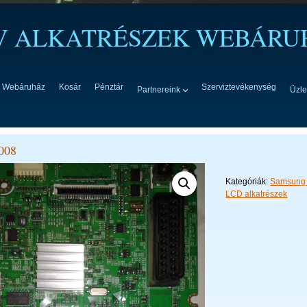
TV ALKATRÉSZEK WEBÁRU
Webáruház
Kosár
Pénztár
Szerviztevékenység
Partnereink
Üzle
008
Kategóriák:
Samsung 
LCD alkatrészek