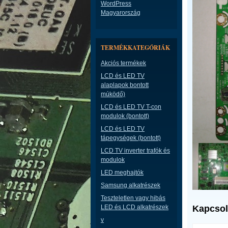
WordPress
Magyarország
TERMÉKKATEGÓRIÁK
Akciós termékek
LCD és LED TV
alaplapok bontott
múködő)
LCD és LED TV T-con
modulok (bontott)
LCD és LED TV
tápegységek (bontott)
LCD TV inverter trafók és
modulok
LED meghajtók
Samsung alkatrészek
Teszteletlen vagy hibás
LED és LCD alkatrészek
Kapcsol
v