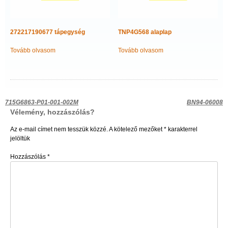
272217190677 tápegység
TNP4G568 alaplap
Tovább olvasom
Tovább olvasom
Bejegyzés
715G6863-P01-001-002M
BN94-06008
Vélemény, hozzászólás?
navigáció
Az e-mail címet nem tesszük közzé.
A kötelező mezőket
*
karakterrel
jelöltük
Hozzászólás
*