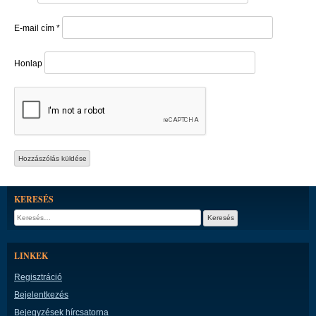
E-mail cím
*
Honlap
KERESÉS
Keresés:
LINKEK
Regisztráció
Bejelentkezés
Bejegyzések hírcsatorna