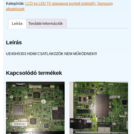
Kategóriák:
LCD és LED TV alaplapok bontott múködő)
,
Samsung
hiba
alkatrészek
mennyiség
Leírás
További információk
Leírás
UE40H5303 HDMI CSATLAKOZÓK NEM MŰKÖDNEK!!!
Kapcsolódó termékek