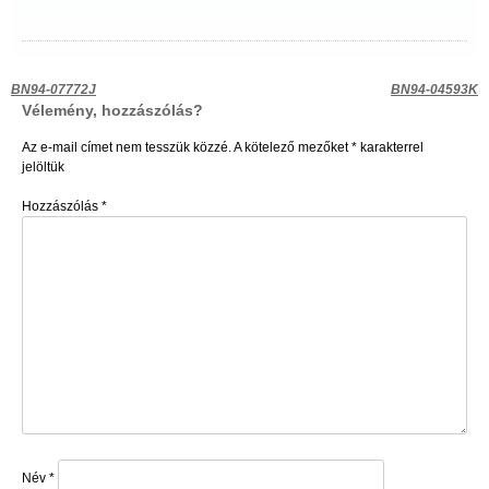
Bejegyzés
BN94-07772J
BN94-04593K
Vélemény, hozzászólás?
navigáció
Az e-mail címet nem tesszük közzé.
A kötelező mezőket
*
karakterrel
jelöltük
Hozzászólás
*
Név
*