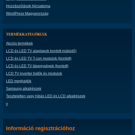
Hozzászólások hírcsatorna
WordPress Magyarország
TERMÉKKATEGÓRIÁK
Akciós termékek
LCD és LED TV alaplapok bontott múködő)
LCD és LED TV T-con modulok (bontott)
LCD és LED TV tápegységek (bontott)
LCD TV inverter trafók és modulok
LED meghajtók
Samsung alkatrészek
Teszteletlen vagy hibás LED és LCD alkatrészek
v
Információ regisztrációhoz