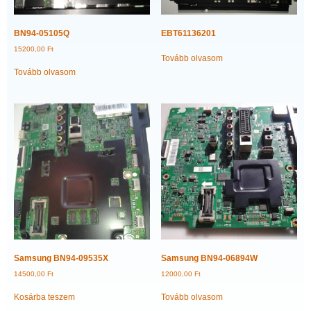
BN94-05105Q
EBT61136201
15200,00
Ft
Tovább olvasom
Tovább olvasom
Samsung BN94-09535X
Samsung BN94-06894W
14500,00
Ft
12000,00
Ft
Kosárba teszem
Tovább olvasom