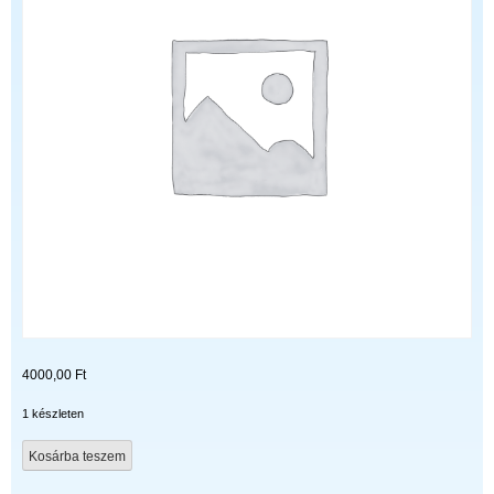
4000,00
Ft
1 készleten
BN94-
Kosárba teszem
07772J
HDMI