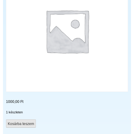
1000,00
Ft
1 készleten
BN96-
Kosárba teszem
17116G
mennyiség