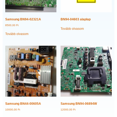
Samsung BN94-02321A
BN94-04603 alaplap
8500,00
Ft
Tovább olvasom
Tovább olvasom
Samsung BN44-00605A
Samsung BN94-06894W
10000,00
Ft
12000,00
Ft