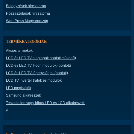
Bejegyzések hírcsatorna
Hozzászólások hírcsatorna
WordPress Magyarország
TERMÉKKATEGÓRIÁK
Akciós termékek
LCD és LED TV alaplapok bontott múködő)
LCD és LED TV T-con modulok (bontott)
LCD és LED TV tápegységek (bontott)
LCD TV inverter trafók és modulok
LED meghajtók
Samsung alkatrészek
Teszteletlen vagy hibás LED és LCD alkatrészek
v