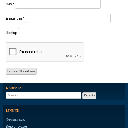
Név
*
E-mail cím
*
Honlap
KERESÉS
Keresés:
LINKEK
Regisztráció
Bejelentkezés