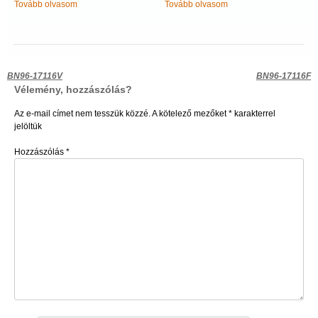
Tovább olvasom
Tovább olvasom
Bejegyzés
BN96-17116V
BN96-17116F
Vélemény, hozzászólás?
navigáció
Az e-mail címet nem tesszük közzé.
A kötelező mezőket
*
karakterrel
jelöltük
Hozzászólás
*