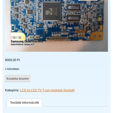
8000,00
Ft
1 készleten
CPT
Kosárba teszem
320WF01C
mennyiség
Kategória:
LCD és LED TV T-con modulok (bontott)
További információk