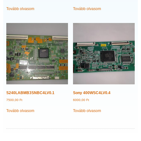
Tovább olvasom
Tovább olvasom
S240LABMB3SNBC4LV0.1
Sony 400WSC4LV0.4
7500,00
Ft
6000,00
Ft
Tovább olvasom
Tovább olvasom