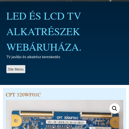
Skip
to
LED ÉS LCD TV
content
ALKATRÉSZEK
WEBÁRUHÁZA.
TV javítás és alkatrész kereskedés
Site Menu
CPT 320WF01C