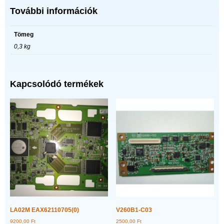
További információk
Tömeg
0,3 kg
Kapcsolódó termékek
LA02M EAX62110705(0)
V260B1-C03
9200,00
Ft
2500,00
Ft