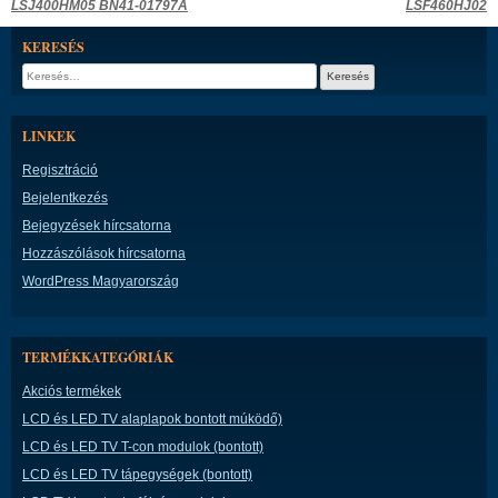
Bejegyzés
LSJ400HM05 BN41-01797A
LSF460HJ02
navigáció
KERESÉS
Keresés:
LINKEK
Regisztráció
Bejelentkezés
Bejegyzések hírcsatorna
Hozzászólások hírcsatorna
WordPress Magyarország
TERMÉKKATEGÓRIÁK
Akciós termékek
LCD és LED TV alaplapok bontott múködő)
LCD és LED TV T-con modulok (bontott)
LCD és LED TV tápegységek (bontott)