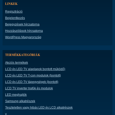
LINKEK
Regisztráció
Bejelentkezés
Bejegyzések hírcsatorna
Hozzászólások hírcsatorna
WordPress Magyarország
TERMÉKKATEGÓRIÁK
Akciós termékek
LCD és LED TV alaplapok bontott múködő)
LCD és LED TV T-con modulok (bontott)
LCD és LED TV tápegységek (bontott)
LCD TV inverter trafók és modulok
LED meghajtók
Samsung alkatrészek
Teszteletlen vagy hibás LED és LCD alkatrészek
v