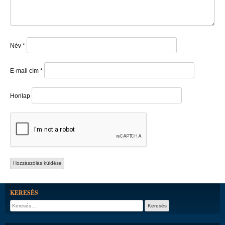
Név
*
E-mail cím
*
Honlap
KERESÉS
Keresés: