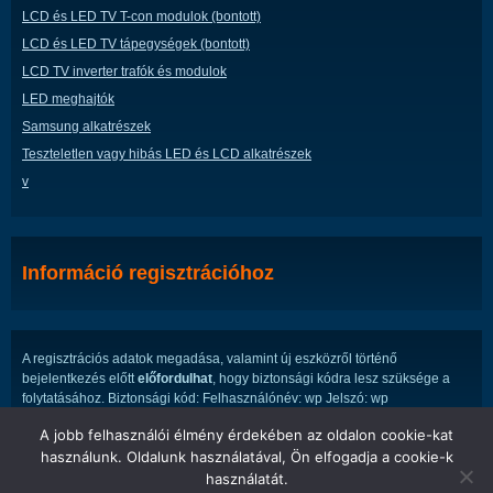
LCD és LED TV T-con modulok (bontott)
LCD és LED TV tápegységek (bontott)
LCD TV inverter trafók és modulok
LED meghajtók
Samsung alkatrészek
Teszteletlen vagy hibás LED és LCD alkatrészek
v
Információ regisztrációhoz
A regisztrációs adatok megadása, valamint új eszközről történő
bejelentkezés előtt
előfordulhat
, hogy biztonsági kódra lesz szüksége a
folytatásához. Biztonsági kód: Felhasználónév: wp Jelszó: wp
A jobb felhasználói élmény érdekében az oldalon cookie-kat
használunk. Oldalunk használatával, Ön elfogadja a cookie-k
használatát.
LED ÉS LCD TV ALKATRÉSZEK WEBÁRUHÁZA.
is proudly powered by