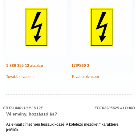
1-889-355-12 alaplap
17IPS60-2
Tovább olvasom
Tovább olvasom
Bejegyzés
EBT61440910 // LD12E
EBT62385625 // LD36B
Vélemény, hozzászólás?
navigáció
Az e-mail címet nem tesszük közzé.
A kötelező mezőket
*
karakterrel
jelöltük