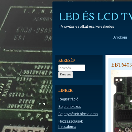
Skip
to
LED ÉS LCD 
content
TV javítás és alkatrész kereskedés
A fiókom
KERESÉS
EBT6403
Keresés:
LINKEK
Regisztráció
Bejelentkezés
Bejegyzések hírcsatorna
Hozzászólások
hírcsatorna