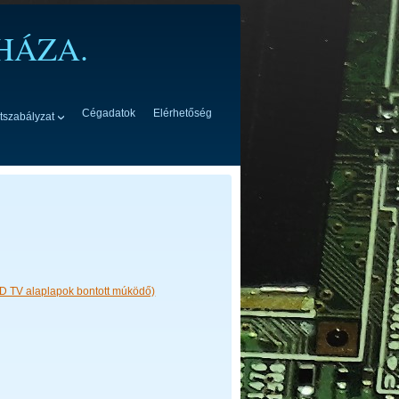
HÁZA.
Cégadatok
Elérhetőség
tszabályzat
D TV alaplapok bontott múködő)