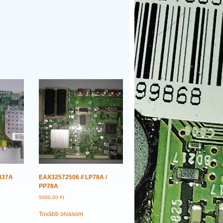
437A
EAX32572506 // LP78A /
PP78A
5000,00
Ft
Tovább olvasom