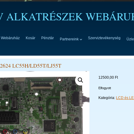
TV ALKATRÉSZEK WEBÁRU
Webáruház
Kosár
Pénztár
Szerviztevékenység
Partnereink
Üzle
2624 LC55H/LD55T/LJ55T
12500,00
Ft
Elfogyott
Kategória:
LCD és LE