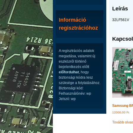
Leírás
Információ
32LF561V
regisztrációhoz
Kapcsol
A regisztrációs adatok
megadása, valamint új
eszközről történő
bejelentkezés előtt
előfordulhat
, hogy
biztonsági kódra lesz
szüksége a folytatásához.
Biztonsági kód:
Felhasználónév: wp
Jelszó: wp
Samsung B
12000,00
Ft
Tovább olva