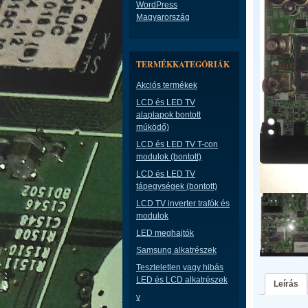
WordPress
Magyarország
TERMÉKKATEGÓRIÁK
Akciós termékek
LCD és LED TV
alaplapok bontott
múködő)
LCD és LED TV T-con
modulok (bontott)
LCD és LED TV
tápegységek (bontott)
LCD TV inverter trafók és
modulok
LED meghajtók
Samsung alkatrészek
Teszteletlen vagy hibás
LED és LCD alkatrészek
Leírás
v