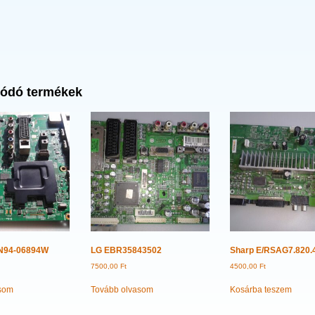
ódó termékek
N94-06894W
LG EBR35843502
Sharp E/RSAG7.820.
7500,00
Ft
4500,00
Ft
som
Tovább olvasom
Kosárba teszem