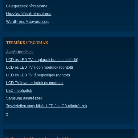
Bejegyzések hírcsatorna
Hozzászólások hírcsatorna
WordPress Magyarország
TERMÉKKATEGÓRIÁK
Akciós termékek
LCD és LED TV alaplapok bontott múködő)
LCD és LED TV T-con modulok (bontott)
LCD és LED TV tápegységek (bontott)
LCD TV inverter trafók és modulok
LED meghajtók
Samsung alkatrészek
Teszteletlen vagy hibás LED és LCD alkatrészek
v