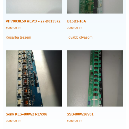
VIT70038.50 REV:3 – 27-D013572
I315B1-16A
5000,00
Ft
3000,00
Ft
Kosárba teszem
Tovább olvasom
Sony KLS-400W2 REV:06
SSB400W16V01
8000,00
Ft
6000,00
Ft