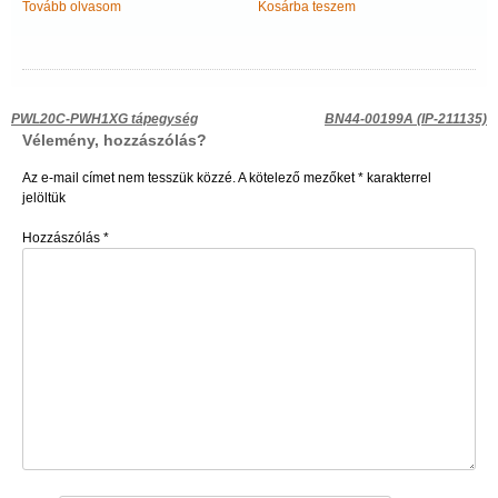
Tovább olvasom
Kosárba teszem
Bejegyzés
PWL20C-PWH1XG tápegység
BN44-00199A (IP-211135)
Vélemény, hozzászólás?
navigáció
Az e-mail címet nem tesszük közzé.
A kötelező mezőket
*
karakterrel
jelöltük
Hozzászólás
*