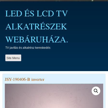
Skip
to
LED ÉS LCD TV
content
ALKATRÉSZEK
WEBÁRUHÁZA.
TV javítás és alkatrész kereskedés
Site Menu
JSY-190406-B inverter