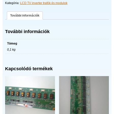
Kategória:
LCD TV inverter trafók és modulok
inverter
mennyiség
További információk
További információk
Tömeg
0,1 kg
Kapcsolódó termékek