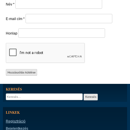
Név
*
E-mail cím
*
Honlap
KERESÉS
Keresés:
LINKEK
Regisztráció
Bejelentkezés