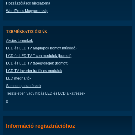
Hozzászólások hírcsatorna
WordPress Magyarország
TERMÉKKATEGÓRIÁK
Akciós termékek
LCD és LED TV alaplapok bontott múködő)
LCD és LED TV T-con modulok (bontott)
LCD és LED TV tápegységek (bontott)
LCD TV inverter trafók és modulok
LED meghajtók
Samsung alkatrészek
Teszteletlen vagy hibás LED és LCD alkatrészek
v
Információ regisztrációhoz