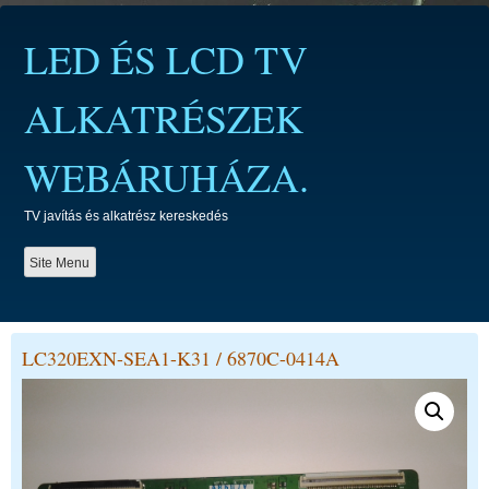
Skip
to
LED ÉS LCD TV
content
ALKATRÉSZEK
WEBÁRUHÁZA.
TV javítás és alkatrész kereskedés
Site Menu
LC320EXN-SEA1-K31 / 6870C-0414A