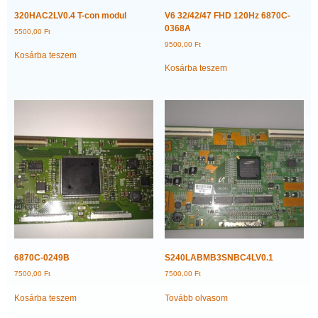
320HAC2LV0.4 T-con modul
V6 32/42/47 FHD 120Hz 6870C-
0368A
5500,00
Ft
9500,00
Ft
Kosárba teszem
Kosárba teszem
6870C-0249B
S240LABMB3SNBC4LV0.1
7500,00
Ft
7500,00
Ft
Kosárba teszem
Tovább olvasom