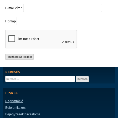
E-mail cím
*
Honlap
KERESÉS
Keresés:
LINKEK
Regisztráció
Bejelentkezés
Bejegyzések hírcsatorna