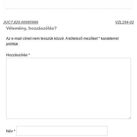
Bejegyzés
JUC7.820.00085966
VZL194-02
Vélemény, hozzászólás?
navigáció
Az e-mail címet nem tesszük közzé.
A kötelező mezőket
*
karakterrel
jelöltük
Hozzászólás
*
Név
*