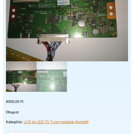
8000,00
Ft
Elfogyott
Kategória:
LCD és LED TV T-con modulok (bontott)