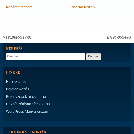
Kosárba teszem
Kosárba teszem
Bejegyzés
VTY190R-5 (V-0)
BN94-05548G
navigáció
KERESÉS
Keresés:
LINKEK
Regisztráció
Bejelentkezés
Bejegyzések hírcsatorna
Hozzászólások hírcsatorna
WordPress Magyarország
TERMÉKKATEGÓRIÁK