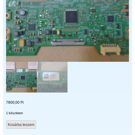
7800,00
Ft
1 készleten
LSJ460HN03-
Kosárba teszem
S
mennyiség