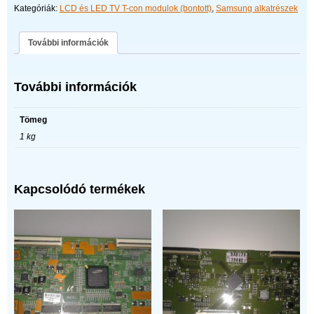
Kategóriák:
LCD és LED TV T-con modulok (bontott)
,
Samsung alkatrészek
További információk
További információk
Tömeg
1 kg
Kapcsolódó termékek