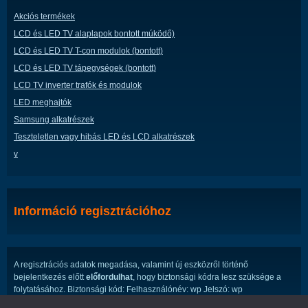
Akciós termékek
LCD és LED TV alaplapok bontott múködő)
LCD és LED TV T-con modulok (bontott)
LCD és LED TV tápegységek (bontott)
LCD TV inverter trafók és modulok
LED meghajtók
Samsung alkatrészek
Teszteletlen vagy hibás LED és LCD alkatrészek
v
Információ regisztrációhoz
A regisztrációs adatok megadása, valamint új eszközről történő
bejelentkezés előtt
előfordulhat
, hogy biztonsági kódra lesz szüksége a
folytatásához. Biztonsági kód: Felhasználónév: wp Jelszó: wp