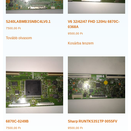
S240LABMB3SNBC4LV0.1
V6 32/42/47 FHD 120Hz 6870C-
0368A
7500,00
Ft
9500,00
Ft
Tovább olvasom
Kosárba teszem
6870C-0249B
Sharp RUNTK5351TP 0055FV
7500,00
Ft
9500,00
Ft