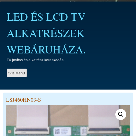
Skip
to
LED ÉS LCD TV
content
ALKATRÉSZEK
WEBÁRUHÁZA.
TV javítás és alkatrész kereskedés
Site Menu
LSJ460HN03-S