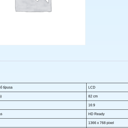
ő típusa
LCD
m)
82 cm
16:9
ás
HD Ready
1366 x 768 pixel