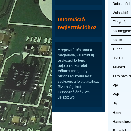
Betekintési
Válaszidő
Információ
Fényerő
regisztrációhoz
3D megjele
3D Tv
Tuner
A regisztrációs adatok
megadása, valamint új
DVB-T
eszközről történő
bejelentkezés előtt
Teletext
előfordulhat
, hogy
biztonsági kódra lesz
Tárolható t
szüksége a folytatásához.
PIP
Biztonsági kód:
Felhasználónév: wp
PAP
Jelszó: wp
PAT
Hang
Hangteljes
Funkciók