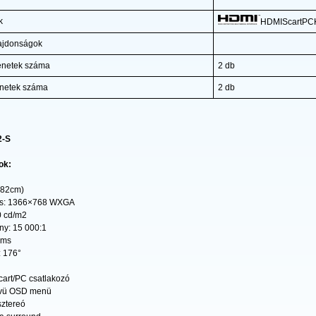
k
HDMIScartPC
lajdonságok
netek száma
2 db
netek száma
2 db
2-S
ok:
(82cm)
ás: 1366×768 WXGA
0 cd/m2
ny: 15 000:1
 ms
: 176°
art/PC csatlakozó
lvü OSD menü
sztereó