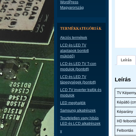
WordPress
Magyarország
TERMÉKKATEGÓRIÁK
Akciós termékek
LCD és LED TV
alaplapok bontott
múködő)
Leírás
LCD és LED TV T-con
modulok (bontott)
LCD és LED TV
Leírás
tápegységek (bontott)
LCD TV inverter trafók és
TV Képerny
modulok
Képátló (c
LED meghajtók
Samsung alkatrészek
Képarány
Teszteletlen vagy hibás
HD felbont
LED és LCD alkatrészek
Felbontás
v