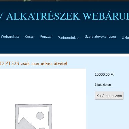
TV ALKATRÉSZEK WEBÁRU
Webáruház
Kosár
Pénztár
Szerviztevékenység
Partnereink
Üzle
D PT32S csak személyes átvétel
15000,00
Ft
1 készleten
Orion
Kosárba teszem
LCD
PT32S
csak
személyes
átvétel
mennyiség