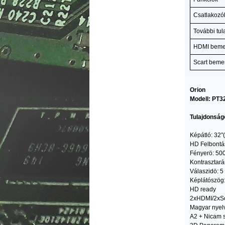
Csatlakozó
További tu
HDMI beme
Scart beme
Orion
Modell: PT3
Tulajdonság
Képátló: 32″
HD Felbont
Fényerö: 50
Kontrasztará
Válaszidö: 5
Képlátószög
HD ready
2xHDMI/2xSc
Magyar nye
A2 + Nicam 