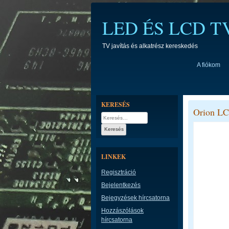
Skip
to
LED ÉS LCD 
content
TV javítás és alkatrész kereskedés
A fiókom
KERESÉS
Orion LC
Keresés:
LINKEK
Regisztráció
Bejelentkezés
Bejegyzések hírcsatorna
Hozzászólások
hírcsatorna