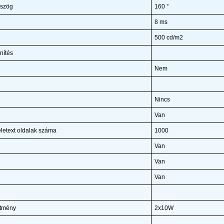
 szög
160 °
8 ms
500 cd/m2
nítés
Nem
Nincs
Van
eletext oldalak száma
1000
Van
Van
Van
ítmény
2x10W