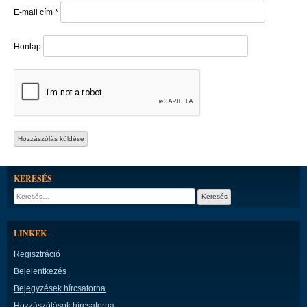
E-mail cím
*
Honlap
KERESÉS
Keresés:
LINKEK
Regisztráció
Bejelentkezés
Bejegyzések hírcsatorna
Hozzászólások hírcsatorna