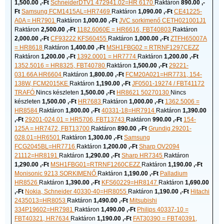
1,500.00 ,-Ft
SchneiderDTV1 472941.02=HR 6170
Raktáron
890.00 ,-
Ft
Samsung FCM1415AL=HR7469
Raktáron
1,090.00 ,-Ft
CE41225-
A0A = HR7901
Raktáron
1,000.00 ,-Ft
JVC sorkimenő CETH021001J1
Raktáron
2,500.00 ,-Ft
1182.6060E = HR6616, FBT40803
Raktáron
2,000.00 ,-Ft
CF93222 KFS60455
Raktáron
1,000.00 ,-Ft
ZTFH65007A
= HR8618
Raktáron
1,400.00 ,-Ft
MSH1FBG02 = RTRNF1297CEZZ
Raktáron
1,200.00 ,-Ft
1392.0001 = HR7774
Raktáron
1,200.00 ,-Ft
1352.5016 = HR8325, FBT40780
Raktáron
1,500.00 ,-Ft
29221-
031.66A HR6604
Raktáron
1,800.00 ,-Ft
FCM20A021=HR7731, 154-
138W, FCM2015KE
Raktáron
1,190.00 ,-Ft
JF0501-19274 / FBT41172
TRAFÓ
Nincs készleten
1,500.00 ,-Ft
HR8621 50270130
Nincs
készleten
1,500.00 ,-Ft
HR7683
Raktáron
1,000.00 ,-Ft
1362.5006 =
HR8584
Raktáron
1,800.00 ,-Ft
40331-18=HR7914
Raktáron
1,390.00
,-Ft
29201-024.01 = HR5706, FBT13743
Raktáron
990.00 ,-Ft
154-
125A = HR7472, FBT13700
Raktáron
890.00 ,-Ft
Grundig 29201-
028.01=HR6501
Raktáron
1,300.00 ,-Ft
Samsung
FCG2045BL=HR7716
Raktáron
1,200.00 ,-Ft
Sharp OV2094
21112=HR8191
Raktáron
1,290.00 ,-Ft
Sharp HR7345
Raktáron
1,290.00 ,-Ft
MSH1FBG01=RTRNF1260CEZZ
Raktáron
1,190.00 ,-Ft
Monisonic 9213 SORKIMENŐ
Raktáron
1,190.00 ,-Ft
Palladium
HR8526
Raktáron
1,390.00 ,-Ft
KFS60229=HR8147
Raktáron
1,690.00
,-Ft
Nokia, Schneider 40330-40=HR8055
Raktáron
1,190.00 ,-Ft
Hitachi
2435013=HR8053
Raktáron
1,490.00 ,-Ft
Mitsubishi
334P19602=HR7981
Raktáron
1,490.00 ,-Ft
Philips 40337-10 =
FBT40321, HR7634
Raktáron
1,190.00 ,-Ft
FAT30390 = FBT40391,