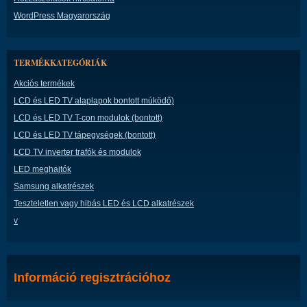
WordPress Magyarország
TERMÉKKATEGÓRIÁK
Akciós termékek
LCD és LED TV alaplapok bontott múködő)
LCD és LED TV T-con modulok (bontott)
LCD és LED TV tápegységek (bontott)
LCD TV inverter trafók és modulok
LED meghajtók
Samsung alkatrészek
Teszteletlen vagy hibás LED és LCD alkatrészek
v
Információ regisztrációhoz