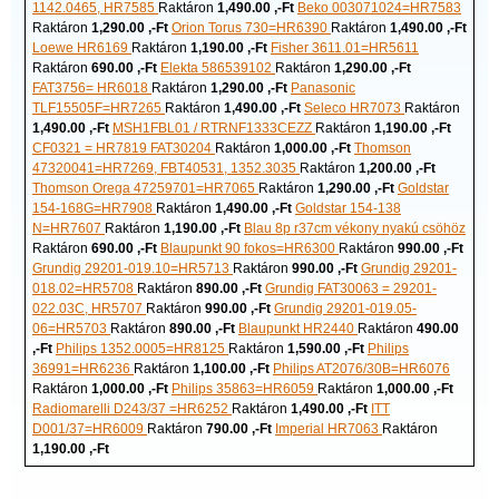
1142.0465, HR7585
Raktáron
1,490.00 ,-Ft
Beko 003071024=HR7583
Raktáron
1,290.00 ,-Ft
Orion Torus 730=HR6390
Raktáron
1,490.00 ,-Ft
Loewe HR6169
Raktáron
1,190.00 ,-Ft
Fisher 3611.01=HR5611
Raktáron
690.00 ,-Ft
Elekta 586539102
Raktáron
1,290.00 ,-Ft
FAT3756= HR6018
Raktáron
1,290.00 ,-Ft
Panasonic
TLF15505F=HR7265
Raktáron
1,490.00 ,-Ft
Seleco HR7073
Raktáron
1,490.00 ,-Ft
MSH1FBL01 / RTRNF1333CEZZ
Raktáron
1,190.00 ,-Ft
CF0321 = HR7819 FAT30204
Raktáron
1,000.00 ,-Ft
Thomson
47320041=HR7269, FBT40531, 1352.3035
Raktáron
1,200.00 ,-Ft
Thomson Orega 47259701=HR7065
Raktáron
1,290.00 ,-Ft
Goldstar
154-168G=HR7908
Raktáron
1,490.00 ,-Ft
Goldstar 154-138
N=HR7607
Raktáron
1,190.00 ,-Ft
Blau 8p r37cm vékony nyakú csöhöz
Raktáron
690.00 ,-Ft
Blaupunkt 90 fokos=HR6300
Raktáron
990.00 ,-Ft
Grundig 29201-019.10=HR5713
Raktáron
990.00 ,-Ft
Grundig 29201-
018.02=HR5708
Raktáron
890.00 ,-Ft
Grundig FAT30063 = 29201-
022.03C, HR5707
Raktáron
990.00 ,-Ft
Grundig 29201-019.05-
06=HR5703
Raktáron
890.00 ,-Ft
Blaupunkt HR2440
Raktáron
490.00
,-Ft
Philips 1352.0005=HR8125
Raktáron
1,590.00 ,-Ft
Philips
36991=HR6236
Raktáron
1,100.00 ,-Ft
Philips AT2076/30B=HR6076
Raktáron
1,000.00 ,-Ft
Philips 35863=HR6059
Raktáron
1,000.00 ,-Ft
Radiomarelli D243/37 =HR6252
Raktáron
1,490.00 ,-Ft
ITT
D001/37=HR6009
Raktáron
790.00 ,-Ft
Imperial HR7063
Raktáron
1,190.00 ,-Ft