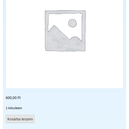
600,00
Ft
1 készleten
Sorkimenők
Kosárba teszem
-
bontott