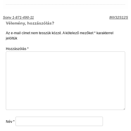
Bejegyzés
Sony 1-871-490-11
INV32S12S
Vélemény, hozzászólás?
navigáció
Az e-mail címet nem tesszük közzé.
A kötelező mezőket
*
karakterrel
jelöltük
Hozzászólás
*
Név
*