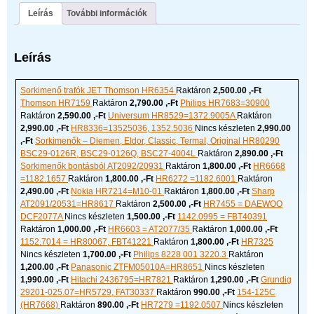
lista
Leírás
További információk
mennyiség
Leírás
Sorkimenő trafók JET
Thomson HR6354
Raktáron
2,500.00 ,-Ft
Thomson HR7159
Raktáron
2,790.00 ,-Ft
Philips HR7683=30900
Raktáron
2,590.00 ,-Ft
Universum HR8529=1372.9005A
Raktáron
2,990.00 ,-Ft
HR8336=13525036, 1352.5036
Nincs készleten
2,990.00
,-Ft
Sorkimenők – Diemen, Eldor, Classic, Termal, Original
HR80290
BSC29-0126R, BSC29-0126Q, BSC27-4004L
Raktáron
2,890.00 ,-Ft
Sorkimenők bontásból
AT2092/20931
Raktáron
1,800.00 ,-Ft
HR6668
=1182.1657
Raktáron
1,800.00 ,-Ft
HR6272 =1182.6001
Raktáron
2,490.00 ,-Ft
Nokia HR7214=M10-01
Raktáron
1,800.00 ,-Ft
Sharp
AT2091/20531=HR8617
Raktáron
2,500.00 ,-Ft
HR7455 = DAEWOO
DCF2077A
Nincs készleten
1,500.00 ,-Ft
1142.0995 = FBT40391
Raktáron
1,000.00 ,-Ft
HR6603 = AT2077/35
Raktáron
1,000.00 ,-Ft
1152.7014 = HR80067, FBT41221
Raktáron
1,800.00 ,-Ft
HR7325
Nincs készleten
1,700.00 ,-Ft
Philips 8228 001 3220.3
Raktáron
1,200.00 ,-Ft
Panasonic ZTFM05010A=HR8651
Nincs készleten
1,990.00 ,-Ft
Hitachi 2436795=HR7821
Raktáron
1,290.00 ,-Ft
Grundig
29201-025.07=HR5729, FAT30337
Raktáron
990.00 ,-Ft
154-125C
(HR7668)
Raktáron
890.00 ,-Ft
HR7279 =1192.0507
Nincs készleten