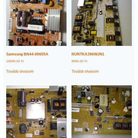
Samsung BN44-00605A
RUNTKA396WJN1
10000,00
Ft
9500,00
Ft
Tovább olvasom
Tovább olvasom