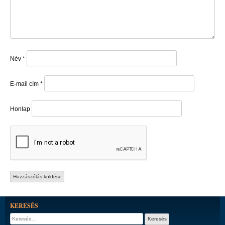
Név
*
E-mail cím
*
Honlap
KERESÉS
Keresés: