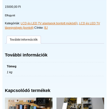
15000,00
Ft
Elfogyott
Kategóriák:
LCD és LED TV alaplapok bontott múködő)
,
LCD és LED TV
tápegységek (bontott)
Címke:
BJ
További információk
További információk
Tömeg
1 kg
Kapcsolódó termékek