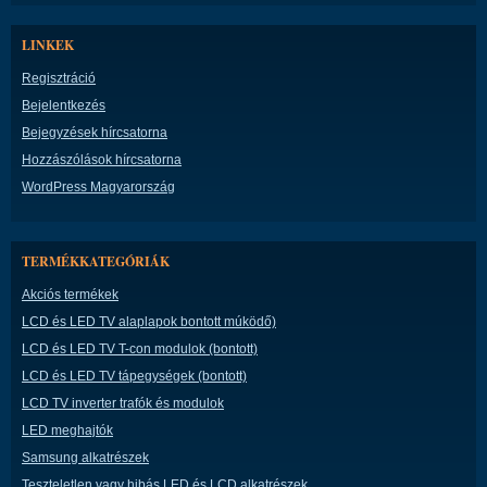
LINKEK
Regisztráció
Bejelentkezés
Bejegyzések hírcsatorna
Hozzászólások hírcsatorna
WordPress Magyarország
TERMÉKKATEGÓRIÁK
Akciós termékek
LCD és LED TV alaplapok bontott múködő)
LCD és LED TV T-con modulok (bontott)
LCD és LED TV tápegységek (bontott)
LCD TV inverter trafók és modulok
LED meghajtók
Samsung alkatrészek
Teszteletlen vagy hibás LED és LCD alkatrészek