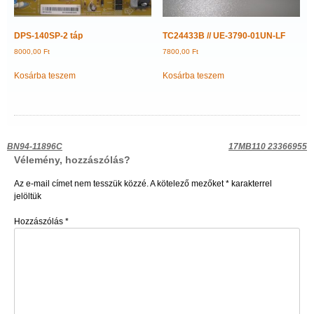
DPS-140SP-2 táp
TC24433B // UE-3790-01UN-LF
8000,00
Ft
7800,00
Ft
Kosárba teszem
Kosárba teszem
Bejegyzés
BN94-11896C
17MB110 23366955
Vélemény, hozzászólás?
navigáció
Az e-mail címet nem tesszük közzé.
A kötelező mezőket
*
karakterrel
jelöltük
Hozzászólás
*