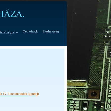
HÁZA.
Cégadatok
Elérhetőség
tszabályzat
 TV T-con modulok (bontott)