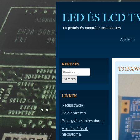
Skip
to
LED ÉS LCD 
content
TV javítás és alkatrész kereskedés
A fiókom
KERESÉS
T315XW0
Keresés:
LINKEK
Regisztráció
Bejelentkezés
Bejegyzések hírcsatorna
Hozzászólások
hírcsatorna