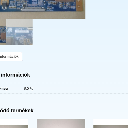
információk
 információk
ömeg
0,5 kg
ódó termékek