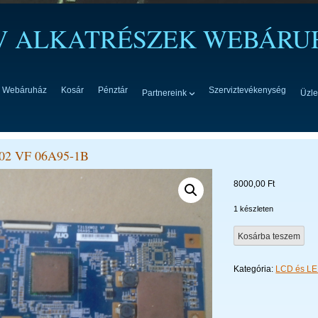
TV ALKATRÉSZEK WEBÁRU
Webáruház
Kosár
Pénztár
Szerviztevékenység
Partnereink
Üzle
2 VF 06A95-1B
8000,00
Ft
1 készleten
T315XW02
Kosárba teszem
VF
06A95-
Kategória:
LCD és LED
1B
mennyiség