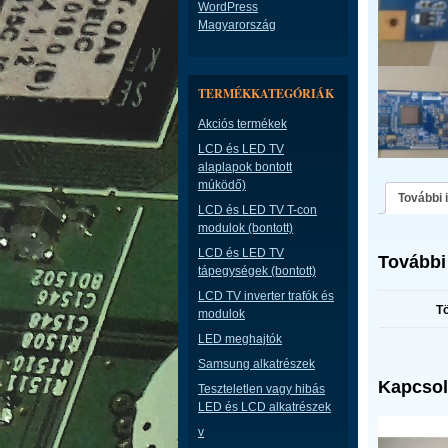
WordPress
Magyarország
TERMÉKKATEGÓRIÁK
Akciós termékek
LCD és LED TV
alaplapok bontott
múködő)
További 
LCD és LED TV T-con
modulok (bontott)
LCD és LED TV
További
tápegységek (bontott)
LCD TV inverter trafók és
T
modulok
LED meghajtók
Samsung alkatrészek
Kapcsol
Teszteletlen vagy hibás
LED és LCD alkatrészek
v