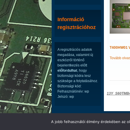
Információ
regisztrációhoz
T400HW01 
A regisztrációs adatok
megadása, valamint új
Tovább olva
eszközről történő
bejelentkezés előtt
előfordulhat
, hogy
biztonsági kódra lesz
szüksége a folytatásához.
Biztonsági kód:
Felhasználónév: wp
Bejegyzé
13Y_S60TMB
Jelszó: wp
navigáci
LED ÉS LCD TV ALKATRÉSZEK WEBÁRUHÁ
A jobb felhasználói élmény érdekében az ol