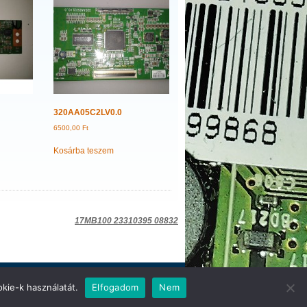
320AA05C2LV0.0
6500,00
Ft
Kosárba teszem
17MB100 23310395 08832
kie-k használatát.
Elfogadom
Nem