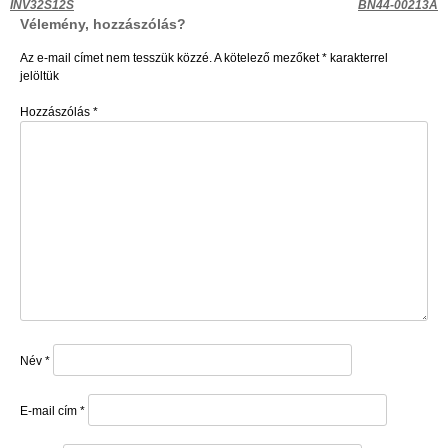
Bejegyzés
INV32S12S
BN44-00213A
Vélemény, hozzászólás?
navigáció
Az e-mail címet nem tesszük közzé.
A kötelező mezőket
*
karakterrel
jelöltük
Hozzászólás
*
Név
*
E-mail cím
*