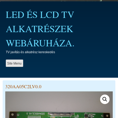
Skip
to
LED ÉS LCD TV
content
ALKATRÉSZEK
WEBÁRUHÁZA.
TV javítás és alkatrész kereskedés
Site Menu
320AA05C2LV0.0