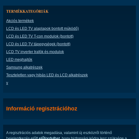
TERMÉKKATEGÓRIÁK
Akciós termékek
LCD és LED TV alaplapok bontott múködő)
LCD és LED TV T-con modulok (bontott)
LCD és LED TV tápegységek (bontott)
LCD TV inverter trafók és modulok
LED meghajtók
Samsung alkatrészek
Teszteletlen vagy hibás LED és LCD alkatrészek
v
Információ regisztrációhoz
A regisztrációs adatok megadása, valamint új eszközről történő
bejelentkezés előtt
előfordulhat
, hogy biztonsági kódra lesz szüksége a