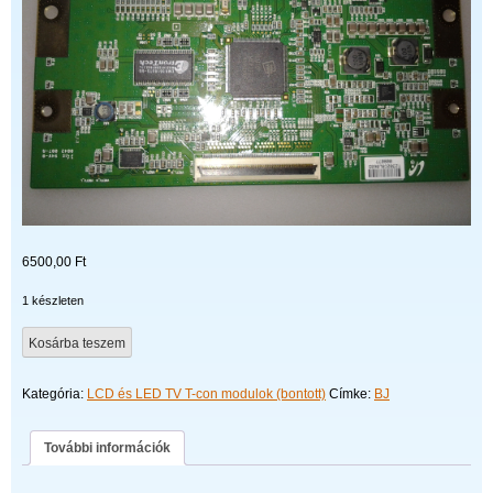
6500,00
Ft
1 készleten
320AA05C2LV0.0
Kosárba teszem
mennyiség
Kategória:
LCD és LED TV T-con modulok (bontott)
Címke:
BJ
További információk