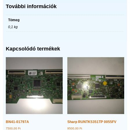
További információk
Tömeg
0,1 kg
Kapcsolódó termékek
BN41-01797A
Sharp RUNTK5351TP 0055FV
7500,00
Ft
9500,00
Ft