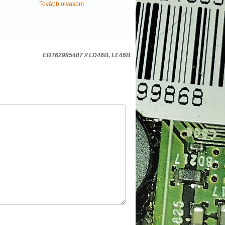
Tovább olvasom
EBT62985407 // LD46B, LE46B