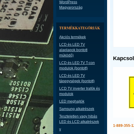
WordPress
Magyarország
TERMÉKKATEGÓRIÁK
Akciós termékek
LCD és LED TV
alaplapok bontott
múködő)
Kapcsol
LCD és LED TV T-con
modulok (bontott)
LCD és LED TV
tápegységek (bontott)
LCD TV inverter trafók és
modulok
LED meghajtók
Samsung alkatrészek
Teszteletlen vagy hibás
LED és LCD alkatrészek
1-889-355-1
v