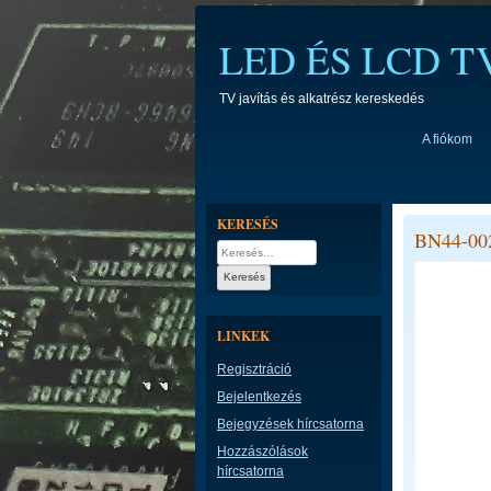
Skip
to
LED ÉS LCD 
content
TV javítás és alkatrész kereskedés
A fiókom
KERESÉS
BN44-00
Keresés:
LINKEK
Regisztráció
Bejelentkezés
Bejegyzések hírcsatorna
Hozzászólások
hírcsatorna