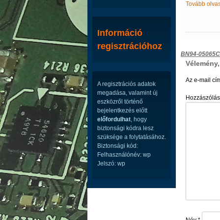
Tovább olva
Információ
regisztrációhoz
Bejegyzé
BN94-05065
Vélemény,
navigáci
Az e-mail cí
A regisztrációs adatok
megadása, valamint új
Hozzászólá
eszközről történő
bejelentkezés előtt
előfordulhat
, hogy
biztonsági kódra lesz
szüksége a folytatásához.
Biztonsági kód:
Felhasználónév: wp
Jelszó: wp