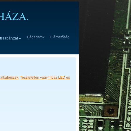
HÁZA.
Cégadatok
Elérhetőség
tszabályzat
alkatrészek
,
Teszteletlen vagy hibás LED és