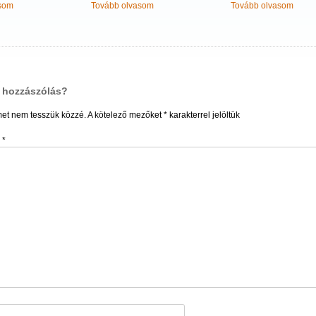
som
Tovább olvasom
Tovább olvasom
s
C
 hozzászólás?
ó
met nem tesszük közzé.
A kötelező mezőket
*
karakterrel jelöltük
s
*