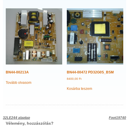
BN44-00213A
BN44-00472 PD32G0S_BSM
8400,00
Ft
Tovább olvasom
Kosárba teszem
Bejegyzés
32LE244 alaplap
Foot19740
Vélemény, hozzászólás?
navigáció