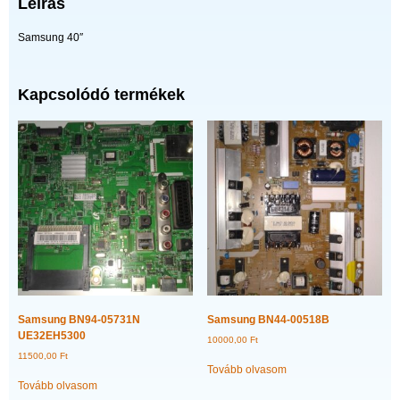
Leírás
Samsung 40″
Kapcsolódó termékek
Samsung BN94-05731N
Samsung BN44-00518B
UE32EH5300
10000,00
Ft
11500,00
Ft
Tovább olvasom
Tovább olvasom