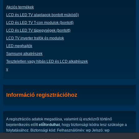
Akciós termékek
LCD és LED TV alaplapok bontott múködő)
LCD és LED TV T-con modulok (bontott)
LCD és LED TV tápegységek (bontott)
LCD TV inverter trafók és modulok
LED meghajtók
Samsung alkatrészek
Teszteletlen vagy hibás LED és LCD alkatrészek
v
Információ regisztrációhoz
A regisztrációs adatok megadása, valamint új eszközről történő
bejelentkezés előtt
előfordulhat
, hogy biztonsági kódra lesz szüksége a
folytatásához. Biztonsági kód: Felhasználónév: wp Jelszó: wp