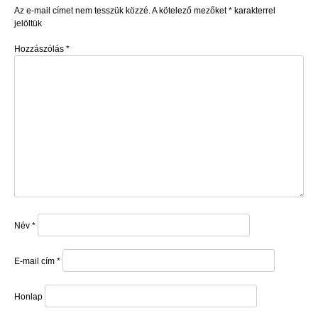
Az e-mail címet nem tesszük közzé.
A kötelező mezőket
*
karakterrel
jelöltük
Hozzászólás
*
Név
*
E-mail cím
*
Honlap