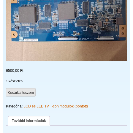
6500,00
Ft
1 készleten
T370HW02
Kosárba teszem
V9
CTRL
Kategória:
LCD és LED TV T-con modulok (bontott)
BD
37T04-
C09
További információk
mennyiség