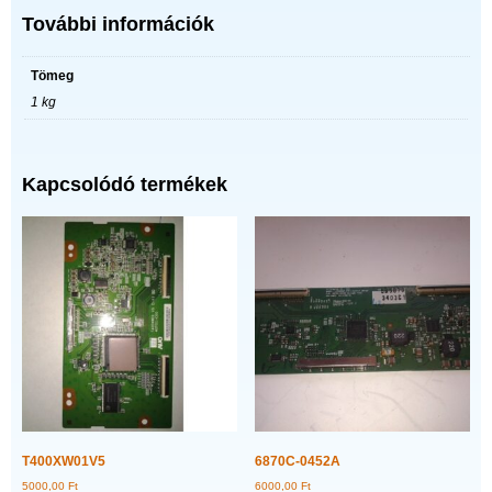
További információk
Tömeg
1 kg
Kapcsolódó termékek
T400XW01V5
6870C-0452A
5000,00
Ft
6000,00
Ft