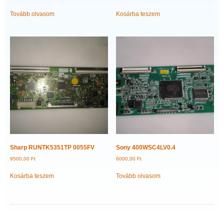
Tovább olvasom
Kosárba teszem
Sharp RUNTK5351TP 0055FV
Sony 400WSC4LV0.4
9500,00
Ft
6000,00
Ft
Kosárba teszem
Tovább olvasom