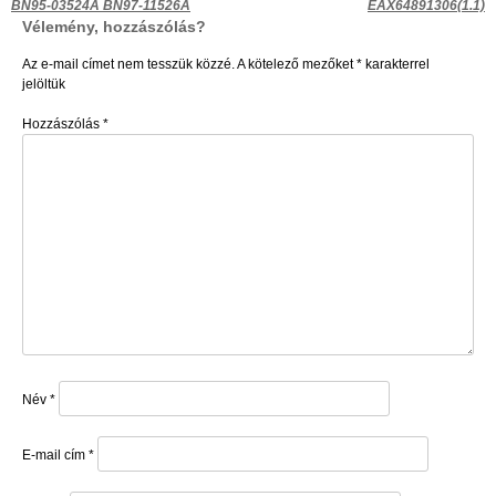
Bejegyzés
BN95-03524A BN97-11526A
EAX64891306(1.1)
Vélemény, hozzászólás?
navigáció
Az e-mail címet nem tesszük közzé.
A kötelező mezőket
*
karakterrel
jelöltük
Hozzászólás
*
Név
*
E-mail cím
*