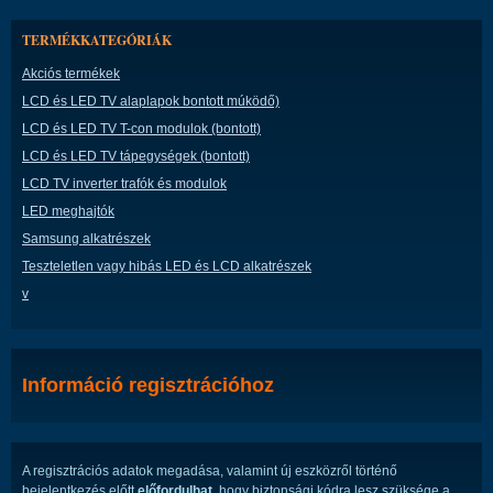
TERMÉKKATEGÓRIÁK
Akciós termékek
LCD és LED TV alaplapok bontott múködő)
LCD és LED TV T-con modulok (bontott)
LCD és LED TV tápegységek (bontott)
LCD TV inverter trafók és modulok
LED meghajtók
Samsung alkatrészek
Teszteletlen vagy hibás LED és LCD alkatrészek
v
Információ regisztrációhoz
A regisztrációs adatok megadása, valamint új eszközről történő
bejelentkezés előtt
előfordulhat
, hogy biztonsági kódra lesz szüksége a