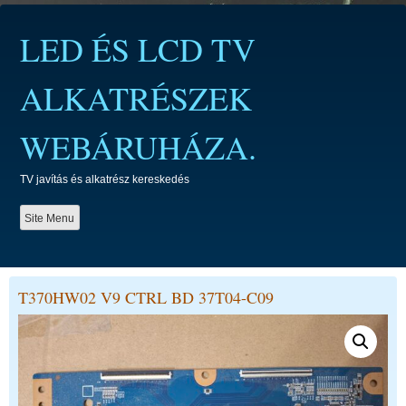
Skip
to
LED ÉS LCD TV
content
ALKATRÉSZEK
WEBÁRUHÁZA.
TV javítás és alkatrész kereskedés
Site Menu
T370HW02 V9 CTRL BD 37T04-C09